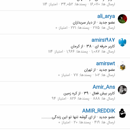
ارسال ها
16,070
پسندها
34,052
امتیاز
114
ali_arya
عضو جدید
·
از
دیار سربداران
ارسال ها
275
پسندها
221
امتیاز
0
amirs1987
کاربر حرفه ای
·
38
·
از
کرمان
ارسال ها
1,087
پسندها
1,966
امتیاز
114
amirswt
عضو جدید
·
از
تهران
ارسال ها
102
پسندها
77
امتیاز
0
Amir_Ans
کاربر بیش فعال
·
39
·
از
کره زمین
ارسال ها
888
پسندها
826
امتیاز
94
AMIR_REDDIK
عضو جدید
·
از
ای گوشه تنها تو این زندگی.........
ارسال ها
419
پسندها
20
امتیاز
0