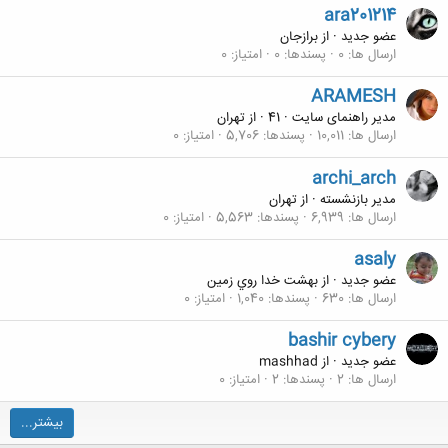
ara201214
عضو جدید
·
از
برازجان
ارسال ها
0
پسندها
0
امتیاز
0
ARAMESH
مدیر راهنمای سایت
·
41
·
از
تهران
ارسال ها
10,011
پسندها
5,706
امتیاز
0
archi_arch
مدیر بازنشسته
·
از
تهران
ارسال ها
6,939
پسندها
5,563
امتیاز
0
asaly
عضو جدید
·
از
بهشت خدا روي زمين
ارسال ها
630
پسندها
1,040
امتیاز
0
bashir cybery
عضو جدید
·
از
mashhad
ارسال ها
2
پسندها
2
امتیاز
0
بیشتر...