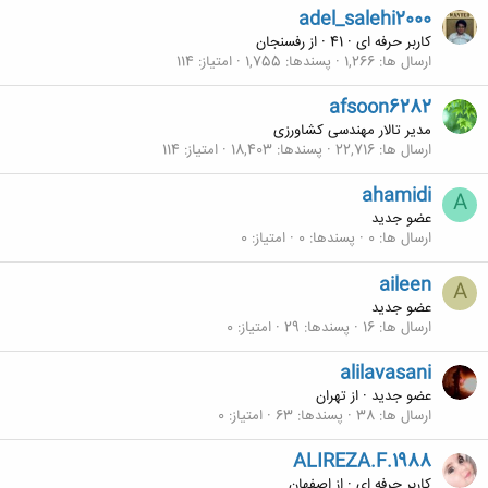
adel_salehi2000
کاربر حرفه ای
·
41
·
از
رفسنجان
ارسال ها
1,266
پسندها
1,755
امتیاز
114
afsoon6282
مدیر تالار مهندسی كشاورزی
ارسال ها
22,716
پسندها
18,403
امتیاز
114
ahamidi
A
عضو جدید
ارسال ها
0
پسندها
0
امتیاز
0
aileen
A
عضو جدید
ارسال ها
16
پسندها
29
امتیاز
0
alilavasani
عضو جدید
·
از
تهران
ارسال ها
38
پسندها
63
امتیاز
0
ALIREZA.F.1988
کاربر حرفه ای
·
از
اصفهان