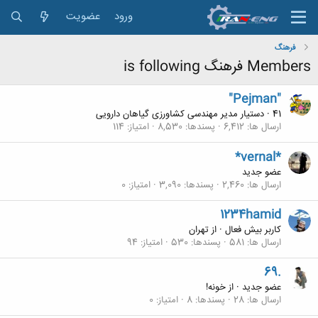
ورود
عضویت
فرهنگ
Members فرهنگ is following
"Pejman"
41
·
دستیار مدیر مهندسی کشاورزی گیاهان دارویی
ارسال ها
6,412
پسندها
8,530
امتیاز
114
*vernal*
عضو جدید
ارسال ها
2,460
پسندها
3,090
امتیاز
0
1234hamid
کاربر بیش فعال
·
از
تهران
ارسال ها
581
پسندها
530
امتیاز
94
69.
عضو جدید
·
از
خونه!
ارسال ها
28
پسندها
8
امتیاز
0