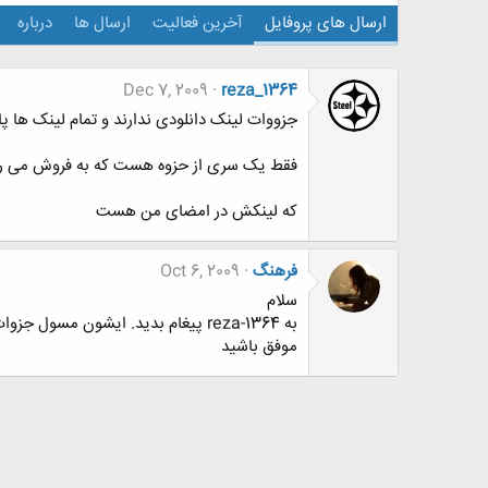
ارسال های پروفایل
آخرین فعالیت
ارسال ها
درباره
Dec 7, 2009
reza_1364
جزووات لینک دانلودی ندارند و تمام لینک ها 
فقط یک سری از حزوه هست که به فروش می ر
که لینکش در امضای من هست
فرهنگ
Oct 6, 2009
سلام
به reza-1364 پیغام بدید. ایشون مسول جزوات هستن.
موفق باشید