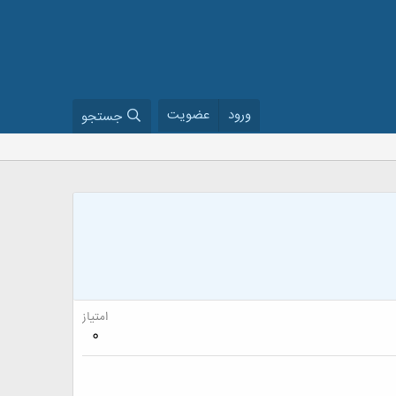
ورود
عضویت
جستجو
امتیاز
0