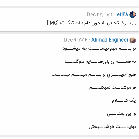
Dec 27, 2014
eti68
... دالی!! کجایی باباجون دلم برات تنگ شد[IMG]
Dec 9, 2014
Ahmad Engineer
برايـ ـــم مهم نيسـ ـــت چه ميشـــود
به همــــه ي باورهـ ـــايم سوگنـ ـــد
هيچ چيـ ـــزي برايــ ــم مهـ ـــم نيسـ ــت!
فراموشـ ــت نميکنـ ـــم
يک کـ ـــلام
و اين يعنـ ـــي
نهايـ ـــت خوشـ ــبختي!