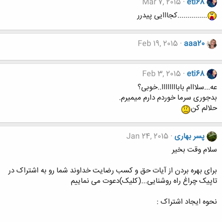
Mar 7, 2015
eti68
...............کجااایی پیدرر
Feb 19, 2015
aaa20
Feb 3, 2015
eti68
عه...سلااام باباااااااا..خوبی؟
بدجوری سرما خوردم دارم میمیرم.
حلالم کن
پسر بهاری
Jan 24, 2015
سلام وقت بخیر
برای بهره بردن از آیات حق و کسب رضایت خداوند شما رو به اشتراک در
تاپیک چراغ راه روشنایی...(کلیک)دعوت می نماییم
نحوه ایجاد اشتراک :