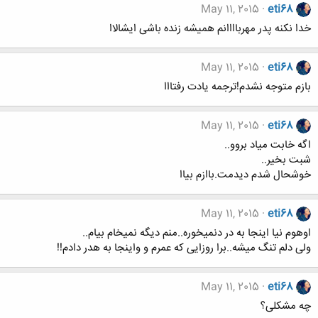
May 11, 2015
eti68
خدا نکنه پدر مهرباااانم همیشه زنده باشی ایشالاا
May 11, 2015
eti68
بازم متوجه نشدم!ترجمه یادت رفتااا
May 11, 2015
eti68
اگه خابت میاد بروو..
شبت بخیر..
خوشحال شدم دیدمت.باازم بیاا
May 11, 2015
eti68
اوهوم نیا اینجا به در دنمیخوره..منم دیگه نمیخام بیام..
ولی دلم تنگ میشه..برا روزایی که عمرم و واینجا به هدر دادم!!
May 11, 2015
eti68
چه مشکلی؟