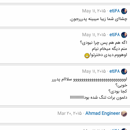
May 11, 2015
eti68
چشاای شما زیبا میبینه پدرررجون.
May 11, 2015
eti68
اگه هم هم پس چرا نبودی؟
منم دیگه میخام نیام
اوهووم.دیدی دخترتو!
May 11, 2015
eti68
اوووووووووووووووووووووووووو سلااام پدررر
خوبی؟
کجا بودی؟
دلمون برات تنگ شده بوداااااااااااا
Mar 20, 2015
Ahmad Engineer