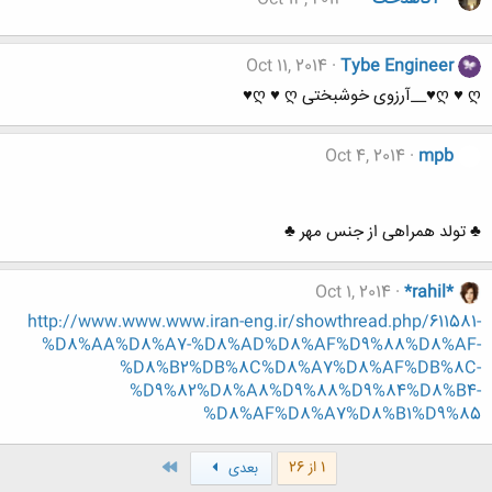
Oct 11, 2014
Tybe Engineer
ღ ♥ ღ♥__آرزوی خوشبختی ღ ♥ ღ♥
Oct 4, 2014
mpb
♣ تولد همراهی از جنس مهر ♣
Oct 1, 2014
*rahil*
http://www.www.www.iran-eng.ir/showthread.php/611581-
%D8%AA%D8%A7-%D8%AD%D8%AF%D9%88%D8%AF-
%D8%B2%DB%8C%D8%A7%D8%AF%DB%8C-
%D9%82%D8%A8%D9%88%D9%84%D8%B4-
%D8%AF%D8%A7%D8%B1%D9%85
آخر
1 از 26
بعدی