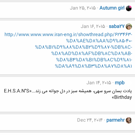
Jan 25, 2015
Autumn girl
Jan 16, 2015
saba27
http://www.www.www.iran-eng.ir/showthread.php/623463-
%D8%AE%D8%AA%D9%85-40-
%D8%B1%D9%88%D8%B2%D9%87-%DB%8C-
%D8%AD%D8%AF%DB%8C%D8%AB-
%D8%B4%D8%B1%DB%8C%D9%81-
%DA%A9%D8%B3%D8%A7%D8%A1
Jan 14, 2015
mpb
یادت بسان سرو سهی، همیشه سبز در دل جوانه می زند...«E.H.S.A.Nُُُ S
Birthday»
Dec 24, 2014
parmehr