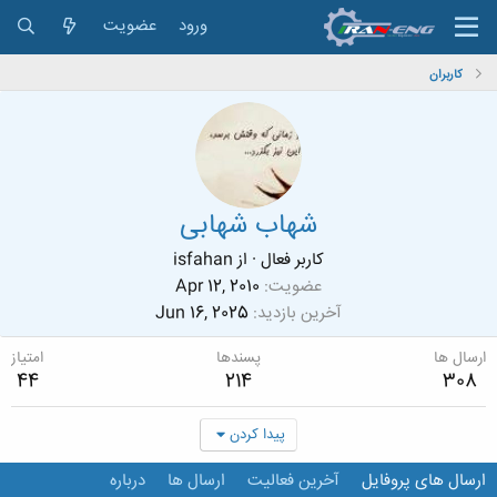
ورود
عضویت
کاربران
شهاب شهابی
کاربر فعال
·
از
isfahan
عضویت
Apr 12, 2010
آخرین بازدید
Jun 16, 2025
ارسال ها
پسندها
امتیاز
44
214
308
پیدا کردن
ارسال های پروفایل
آخرین فعالیت
ارسال ها
درباره