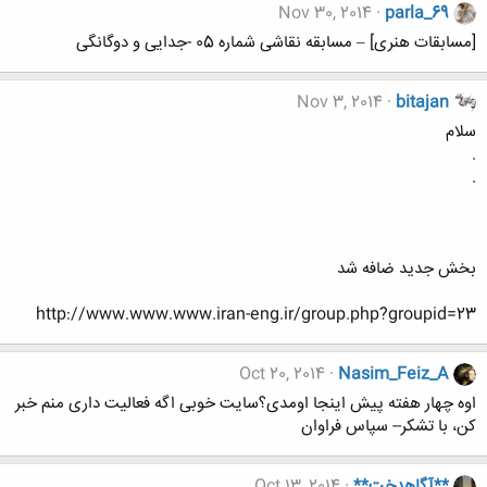
Nov 30, 2014
parla_69
[مسابقات هنری] – مسابقه نقاشی شماره 05 -جدایی و دوگانگی
Nov 3, 2014
bitajan
سلام
.
.
بخش جديد ضافه شد
http://www.www.www.iran-eng.ir/group.php?groupid=23
Oct 20, 2014
Nasim_Feiz_A
اوه چهار هفته پیش اینجا اومدی؟سایت خوبی اگه فعالیت داری منم خبر
کن، با تشکر-- سپاس فراوان
**آگاهدخت**
Oct 13, 2014