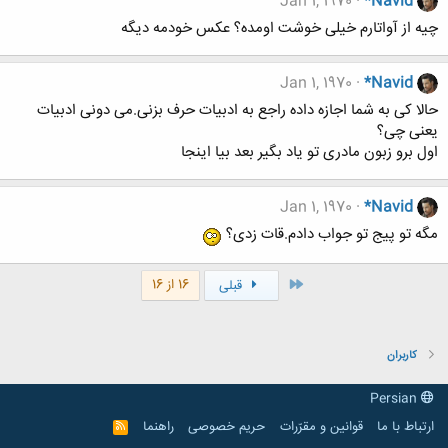
Jan 1, 1970
*Navid
چیه از آواتارم خیلی خوشت اومده؟ عکس خودمه دیگه
Jan 1, 1970
*Navid
حالا کی به شما اجازه داده راجع به ادبیات حرف بزنی.می دونی ادبیات
یعنی چی؟
اول برو زبون مادری تو یاد بگیر بعد بیا اینجا
Jan 1, 1970
*Navid
مگه تو پیج تو جواب دادم.قات زدی؟
اول
16 از 16
قبلی
کاربران
Persian
ارتباط با ما
قوانین و مقرّرات
حریم خصوصی
راهنما
R
S