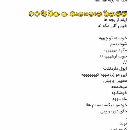
مگه نه بچه هاااااااا
اینم از بچه ها
خیلی گلن مگه نه
.
خوب به تو چههه
شوخیدمم
مگهه نهههههه
خوب ارههههه//
//
ایول دارمتتت
ایی مو زردهههه کیههههههه
همیین پایینن
میخندهه
خوشگلهه
ملوسههه
خودمو میگممممممم هااا
جای دور نریییی
.
نوید
کدوم نوید