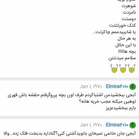
شوهرت
نامزدت
دوستت
کتک خورتتتت
یا شایییدممم چاکرتت..
به هر حال
با این حالل
بچه هااااا
سلامم میدنننن
Jan 1, 1970
Elmira2010
E
آبجی ببخشیدمن اشتباکردم طرف اون بچه پرروگرفتم حقشه باش قهری
توهین میکنه عجب خریه هانه؟
بازم ببخشیدعزیز
Jan 1, 1970
Elmira2010
E
آبجی جان خانمی نمیخای بانویدآشتی کنی؟گناداره بدبخت فلک زده...والا