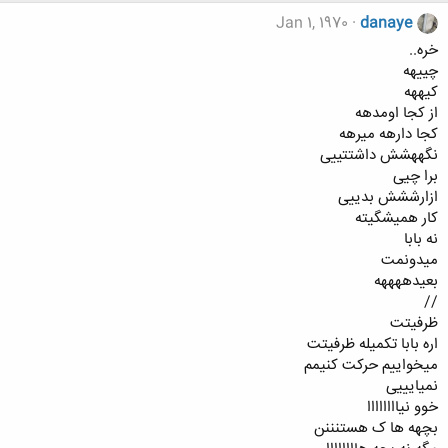
Jan 1, 1970
danaye
خره..
چییهه
کیههه
از کجا اومدهه
کجا دارهه میرهه
نگههشش داشتتییی
برا چیی
ازارششش بدییی
کار همیشگیته
نه بابا
میدونمت
بعیدههههه
//
ظرفیتت
اره بابا تکمیله ظرفیتت
میخواییم حرکت کنیمم
نمیایییی
خوو نیاااااااا
بچهه ها ک هستنننن