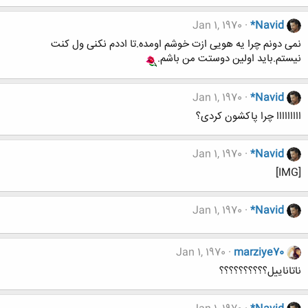
Jan 1, 1970
*Navid
نمی دونم چرا یه هویی ازت خوشم اومده.تا اددم نکنی ول کنت
نیستم.باید اولین دوستت من باشم.
Jan 1, 1970
*Navid
ااااااااا چرا پاکشون کردی؟
Jan 1, 1970
*Navid
[IMG]
Jan 1, 1970
*Navid
Jan 1, 1970
marziye70
ناتاناییل؟؟؟؟؟؟؟؟؟؟