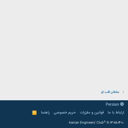
سلطان قلب تو
Persian
ارتباط با ما
قوانین و مقرّرات
حریم خصوصی
راهنما
R
S
S
®
Iranian Engineers' Club
© 1385-1401.