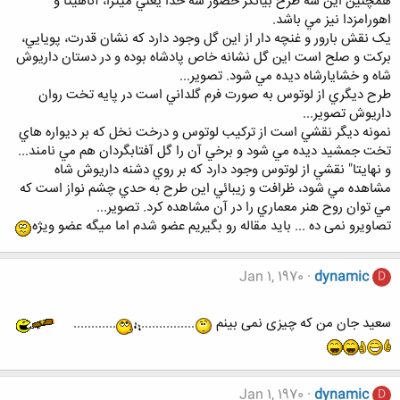
همچنين اين سه طرح بيانگر حضور سه خدا يعني ميترا، آناهيتا و
اهورامزدا نيز مي باشد.
يک نقش بارور و غنچه دار از اين گل وجود دارد که نشان قدرت، پويايي،
برکت و صلح است اين گل نشانه خاص پادشاه بوده و در دستان داريوش
شاه و خشايارشاه ديده مي شود. تصوير...
طرح ديگري از لوتوس به صورت فرم گلداني است در پايه تخت روان
داريوش تصوير...
نمونه ديگر نقشي است از ترکيب لوتوس و درخت نخل که بر ديواره هاي
تخت جمشيد ديده مي شود و برخي آن را گل آفتابگردان هم مي نامند...
و نهايتا" نقشي از لوتوس وجود دارد که بر روي دشنه داريوش شاه
مشاهده مي شود، ظرافت و زيبائي اين طرح به حدي چشم نواز است که
مي توان روح هنر معماري را در آن مشاهده کرد. تصوير...
تصاویرو نمی ده ... باید مقاله رو بگیریم عضو شدم اما میگه عضو ویژه
Jan 1, 1970
dynamic
D
سعید جان من که چیزی نمی بینم
...............
............
Jan 1, 1970
dynamic
D