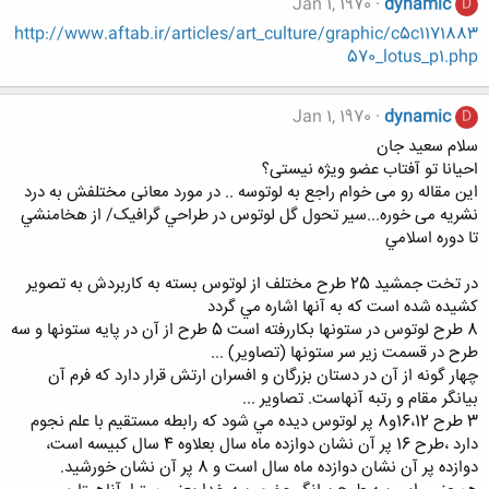
Jan 1, 1970
dynamic
D
http://www.aftab.ir/articles/art_culture/graphic/c5c1171883
570_lotus_p1.php
Jan 1, 1970
dynamic
D
سلام سعید جان
احیانا تو آفتاب عضو ویژه نیستی؟
این مقاله رو می خوام راجع به لوتوسه .. در مورد معانی مختلفش به درد
نشریه می خوره...سير تحول گل لوتوس در طراحي گرافيک/ از هخامنشي
تا دوره اسلامي
در تخت جمشيد 25 طرح مختلف از لوتوس بسته به کاربردش به تصوير
کشيده شده است که به آنها اشاره مي گردد
8 طرح لوتوس در ستونها بکاررفته است 5 طرح از آن در پايه ستونها و سه
طرح در قسمت زير سر ستونها (تصاوير) ...
چهار گونه از آن در دستان بزرگان و افسران ارتش قرار دارد که فرم آن
بيانگر مقام و رتبه آنهاست. تصاوير ...
3 طرح 16،12و8 پر لوتوس ديده مي شود که رابطه مستقيم با علم نجوم
دارد ،طرح 16 پر آن نشان دوازده ماه سال بعلاوه 4 سال کبيسه است،
دوازده پر آن نشان دوازده ماه سال است و 8 پر آن نشان خورشيد.