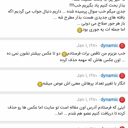
بذار بحث کنیم یاد بگیریم خب!!!!
جدی میگم خب سوال پرسیده شده ... داریم دنبال جواب می گردیم اگه
یافته های جدیدی هست بذار مطرح شه ...
باز هر جور صلاح می دونی ...
اما جمله ات یه جوری بود
Jan 1, 1970
dynamic
D
خب عزیزم من ناقص برات فرستادم
دو تا عکس بیشتر نشون نمی ده
... اون عکس هاش که مهمه حذف کرده
Jan 1, 1970
dynamic
D
انگار با تغییر تعداد پرهاش معنی اش عوض میشه
Jan 1, 1970
dynamic
D
اینی که فرستادم آدرس اون مقاله است تو سایت اما عکس ها رو حذف
کرده تا دریافت کنیم عضو هم شدم ... اما...