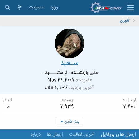
ورود
عضویت
کاربران
سـعید
مدیر بازنشسته
·
از
مشــــهد...
عضویت
Nov 29, 2007
آخرین بازدید
Jan 6, 2016
ارسال ها
پسندها
امتیاز
0
7,939
7,601
پیدا کردن
ارسال های پروفایل
آخرین فعالیت
ارسال ها
درباره