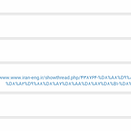
w.www.www.iran-eng.ir/showthread.php/438764-%D8%A8
%D8%A2%D9%88%D8%A7%D8%AA%D8%A7%D8%B1-%D8