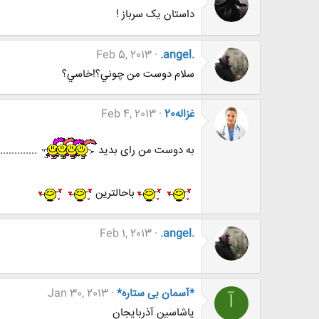
داستان یک سرباز !
Feb 5, 2013
.angel.
سلام دوست من چوني؟!خاسي؟
غزاله20
Feb 4, 2013
به دوست من رای بدید
............
باحالترین
Feb 1, 2013
.angel.
*آسمان بی ستاره*
Jan 30, 2013
آ
یاشاسین آذربایجان