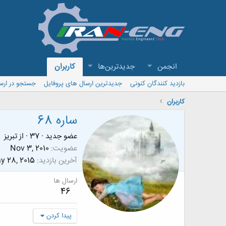
انجمن
جدیدترین‌ها
کاربران
بازدید کنندگان کنونی
جدیدترین ارسال های پروفایل
جستجو در ارس
کاربران
ساره 68
عضو جدید
·
37
·
از
تبریز
عضویت
Nov 3, 2010
آخرین بازدید
y 28, 2015
ارسال ها
46
پیدا کردن