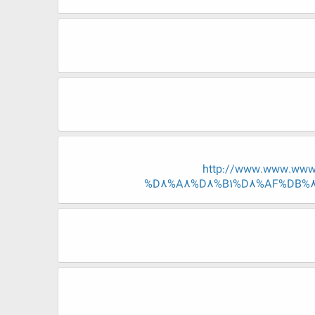
http://www.www.ww
%D8%A8%D8%B1%D8%AF%DB%8