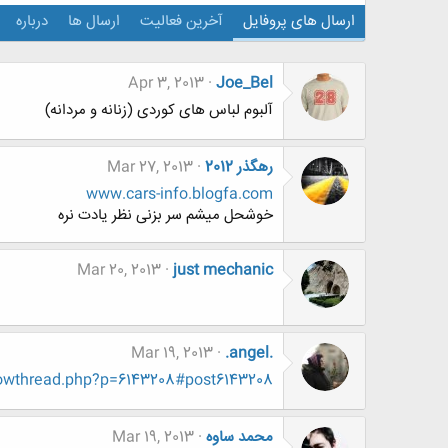
ارسال های پروفایل
آخرین فعالیت
ارسال ها
درباره
Apr 3, 2013
Joe_Bel
آلبوم لباس های کوردی (زنانه و مردانه)
رهگذر 2012
Mar 27, 2013
www.cars-info.blogfa.com
خوشحل میشم سر بزنی نظر یادت نره
Mar 20, 2013
just mechanic
Mar 19, 2013
.angel.
owthread.php?p=6143208#post6143208
محمد ساوه
Mar 19, 2013