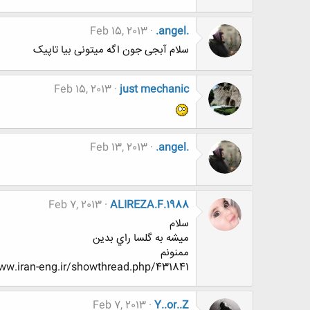
Feb 15, 2013
.angel.
سلام آبجی جون اگه میتونی بیا تاپیک
Feb 15, 2013
just mechanic
Feb 13, 2013
.angel.
Feb 7, 2013
ALIREZA.F.1988
سلام
ميشه به گلسا راي بدين
ممنونم
www.www.iran-eng.ir/showthread.php/431841
Feb 7, 2013
Y..or..Z