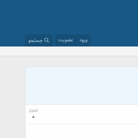
ورود
عضویت
جستجو
امتیاز
0