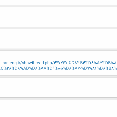
w.iran-eng.ir/showthread.php/430727-%D8%B4%D8%A7%
C%28%D8%AD%D8%AA%D9%85%D8%A7-%D9%86%D8%B8%