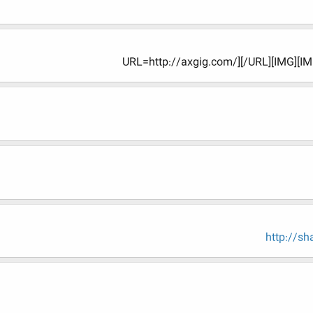
URL=http://axgig.com/][/URL][IMG][IM
http://s