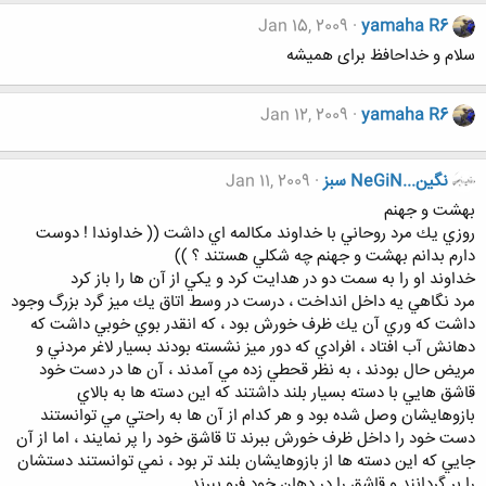
Jan 15, 2009
yamaha R6
سلام و خداحافظ برای همیشه
Jan 12, 2009
yamaha R6
نگين...NeGiN سبز
Jan 11, 2009
بهشت و جهنم
روزي يك مرد روحاني با خداوند مكالمه اي داشت (( خداوندا ! دوست
دارم بدانم بهشت و جهنم چه شكلي هستند ؟ ))
خداوند او را به سمت دو در هدايت كرد و يكي از آن ها را باز كرد
مرد نگاهي يه داخل انداخت ، درست در وسط اتاق يك ميز گرد بزرگ وجود
داشت كه وري آن يك ظرف خورش بود ، كه انقدر بوي خوبي داشت كه
دهانش آب افتاد ، افرادي كه دور ميز نشسته بودند بسيار لاغر مردني و
مريض حال بودند ، به نظر قحطي زده مي آمدند ، آن ها در دست خود
قاشق هايي با دسته بسيار بلند داشتند كه اين دسته ها به بالاي
بازوهايشان وصل شده بود و هر كدام از آن ها به راحتي مي توانستند
دست خود را داخل ظرف خورش ببرند تا قاشق خود را پر نمايند ، اما از آن
جايي كه اين دسته ها از بازوهايشان بلند تر بود ، نمي توانستند دستشان
را بر گردانند و قاشق را در دهان خود فرو ببرند .