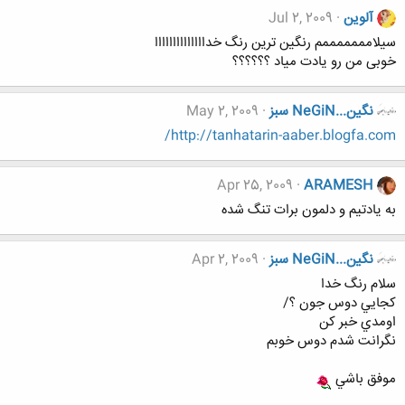
آلوین
Jul 2, 2009
سیلامممممممم رنگین ترین رنگ خداااااااااااااا
خوبی من رو یادت میاد ؟؟؟؟؟؟
نگين...NeGiN سبز
May 2, 2009
http://tanhatarin-aaber.blogfa.com/
Apr 25, 2009
ARAMESH
به یادتیم و دلمون برات تنگ شده
نگين...NeGiN سبز
Apr 2, 2009
سلام رنگ خدا
كجايي دوس جون ؟/
اومدي خبر كن
نگرانت شدم دوس خوبم
موفق باشي