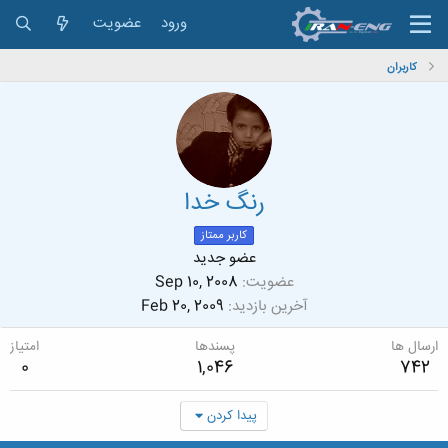
ورود
عضویت
کاربران
رنگ خدا
کاربر ممتاز
عضو جدید
عضویت
Sep 10, 2008
آخرین بازدید
Feb 20, 2009
ارسال ها
پسندها
امتیاز
0
1,046
742
پیدا کردن