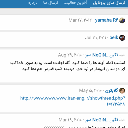
ارسال های پروفایل
آخرین فعالیت
ارسال ها
درباره
Mar 17, 2012
yamaha R6
Jul 31, 2011
beik
نگين...NeGiN سبز
Aug 29, 2010
امشب تمام آینه ها را صدا کنید. گاه اجابت است رو به سوی خداکنید.
ای دوستان آبرودار در نزد حق، درنیمه شب قدرمرا هم دعا کنید.
گلابتون
May 5, 2010
http://www.www.www.iran-eng.ir/showthread.php?
t=172528
نگين...NeGiN سبز
Mar 18, 2010
اصلا معلوم هست كجايييييييييييييي؟؟؟؟؟؟؟؟؟؟