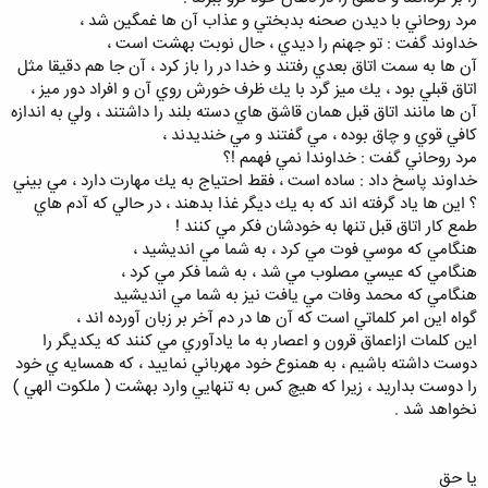
مرد روحاني با ديدن صحنه بدبختي و عذاب آن ها غمگين شد ،
خداوند گفت : تو جهنم را ديدي ، حال نوبت بهشت است ،
آن ها به سمت اتاق بعدي رفتند و خدا در را باز كرد ، آن جا هم دقيقا مثل
اتاق قبلي بود ، يك ميز گرد با يك ظرف خورش روي آن و افراد دور ميز ،
آن ها مانند اتاق قبل همان قاشق هاي دسته بلند را داشتند ، ولي به اندازه
كافي قوي و چاق بوده ، مي گفتند و مي خنديدند ،
مرد روحاني گفت : خداوندا نمي فهمم !؟
خداوند پاسخ داد : ساده است ، فقط احتياج به يك مهارت دارد ، مي بيني
؟ اين ها ياد گرفته اند كه به يك ديگر غذا بدهند ، در حالي كه آدم هاي
طمع كار اتاق قبل تنها به خودشان فكر مي كنند !
هنگامي كه موسي فوت مي كرد ، به شما مي انديشيد ،
هنگامي كه عيسي مصلوب مي شد ، به شما فكر مي كرد ،
هنگامي كه محمد وفات مي يافت نيز به شما مي انديشيد
گواه اين امر كلماتي است كه آن ها در دم آخر بر زبان آورده اند ،
اين كلمات ازاعماق قرون و اعصار به ما يادآوري مي كنند كه يكديگر را
دوست داشته باشيم ، به همنوع خود مهرباني نماييد ، كه همسايه ي خود
را دوست بداريد ، زيرا كه هيچ كس به تنهايي وارد بهشت ( ملكوت الهي )
نخواهد شد .
يا حق