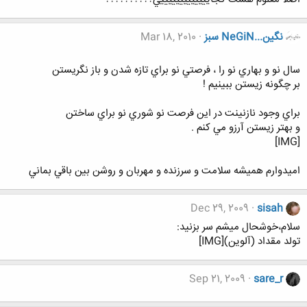
نگين...NeGiN سبز
Mar 18, 2010
سال نو و بهاري نو را ، فرصتي نو براي تازه شدن و باز نگريستن
بر چگونه زيستن ببينيم !
براي وجود نازنينت در اين فرصت نو شوري نو براي ساختن
و بهتر زيستن آرزو مي كنم .
[IMG]
اميدوارم هميشه سلامت و سرزنده و مهربان و روشن بين باقي بماني
Dec 29, 2009
sisah
سلام،خوشحال میشم سر بزنید:
تولد مقداد (آلوین)[IMG]
Sep 21, 2009
sare_r