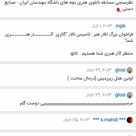
نظرسنجی مسابقه تابلوی هنری بچه های باشگاه مهندسان ایران - صنایع
دستی
Jul 1, 2013
mpb
فراخوان بزرگ تالار هنر : تاسیس تالار "گالری ِ آثـــــــــار هنــــــــری ِ
شما"
منتظر آثار هنری شما هستیم . :gol:
Jun 29, 2013
glosi
اولین هتل زیرزمینی (درحال ساخت )
Jun 29, 2013
glosi
مرسیییییییییییییییییییییییییییییییییییییییییییییییییی دوست گلم
Jun 25, 2013
*** s.mahdi ***