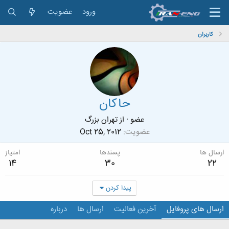
ورود
عضویت
کاربران
حاکان
عضو
·
از
تهران بزرگ
عضویت
Oct 25, 2012
ارسال ها
پسندها
امتیاز
14
30
22
پیدا کردن
ارسال های پروفایل
آخرین فعالیت
ارسال ها
درباره