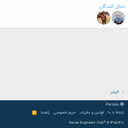
دنبال کنندگان
کاربران
Persian
ارتباط با ما
قوانین و مقرّرات
حریم خصوصی
راهنما
R
S
S
®
Iranian Engineers' Club
© 1385-1401.