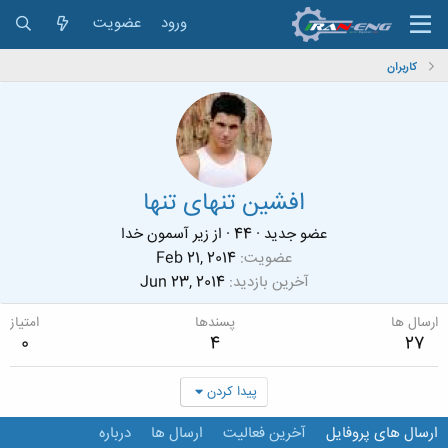
ورود
عضویت
کاربران
افشین تنهای تنها
عضو جدید
·
44
·
از
زیر آسمون خدا
عضویت
Feb 21, 2014
آخرین بازدید
Jun 23, 2014
ارسال ها
پسندها
امتیاز
0
4
27
پیدا کردن
ارسال های پروفایل
آخرین فعالیت
ارسال ها
درباره