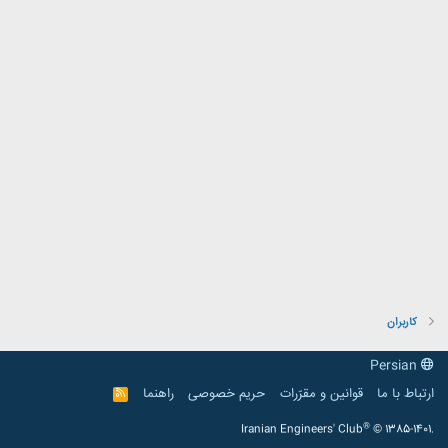
کاربران
Persian
ارتباط با ما
قوانین و مقرّرات
حریم خصوصی
راهنما
R
S
S
®
Iranian Engineers' Club
© 1385-1401.