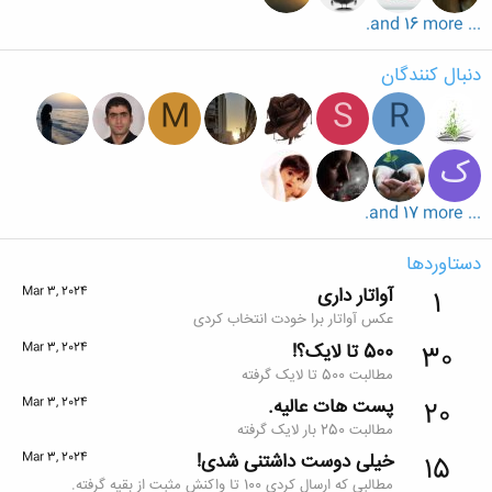
... and 16 more.
دنبال کنندگان
M
S
R
ک
... and 17 more.
دستاوردها
آواتار داری
Mar 3, 2024
1
عکس آواتار برا خودت انتخاب کردی
500 تا لایک؟!
Mar 3, 2024
30
مطالبت 500 تا لایک گرفته
پست هات عالیه.
Mar 3, 2024
20
مطالبت 250 بار لایک گرفته
خیلی دوست داشتنی شدی!
Mar 3, 2024
15
مطالبی که ارسال کردی 100 تا واکنش مثبت از بقیه گرفته.