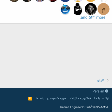
م
... and 542 more.
کاربران
Persian
ارتباط با ما
قوانین و مقرّرات
حریم خصوصی
راهنما
R
S
S
®
Iranian Engineers' Club
© 1385-1401.