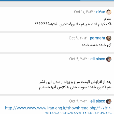
Oct 10, 2012
n30e
سلام
فک کردم اشتباه پیام دادین!ندادین اشتباه؟؟؟؟؟؟؟؟
Oct 9, 2012
parmehr
آی خنده خنده خنده
Oct 9, 2012
eli sisco
بعد از افزایش قیمت مرغ و پولدار شدن این قشر
هم اکنون شاهد جوجه های با کلاس آنها هستیم
Oct 9, 2012
eli sisco
http://www.www.www.iran-eng.ir/showthread.php/407512-
%DA%A9%D8%A7%D8%B1%DB%8C-