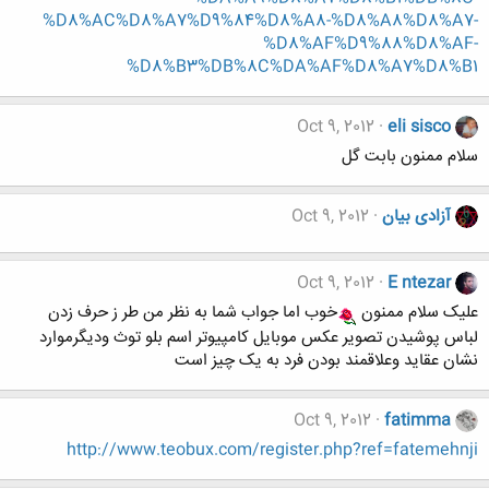
%D8%AC%D8%A7%D9%84%D8%A8-%D8%A8%D8%A7-
%D8%AF%D9%88%D8%AF-
%D8%B3%DB%8C%DA%AF%D8%A7%D8%B1
Oct 9, 2012
eli sisco
سلام ممنون بابت گل
آزادی بیان
Oct 9, 2012
Oct 9, 2012
E ntezar
علیک سلام ممنون
خوب اما جواب شما به نظر من طر ز حرف زدن
لباس پوشیدن تصویر عکس موبایل کامپیوتر اسم بلو توث ودیگرموارد
نشان عقاید وعلاقمند بودن فرد به یک چیز است
Oct 9, 2012
fatimma
http://www.teobux.com/register.php?ref=fatemehnji