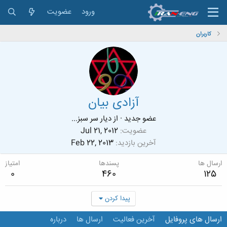
ورود
عضویت
کاربران
آزادی بیان
عضو جدید
·
از
دیار سر سبز...
عضویت
Jul 21, 2012
آخرین بازدید
Feb 22, 2013
ارسال ها
پسندها
امتیاز
0
460
125
پیدا کردن
ارسال های پروفایل
آخرین فعالیت
ارسال ها
درباره