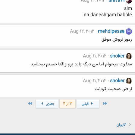
Aug 12, 2012
shiva71
slm
na daneshgam babole
Aug 12, 2012
mehdipesse
M
رموز فروش موفق
Aug 11, 2012
snoker
معذرت میخوام اما من دیگه باید برم واقعا خستم ببخشید
Aug 11, 2012
snoker
از طرز صحبت کردنت
اول
آخر
3 از 7
قبلی
بعدی
کاربران