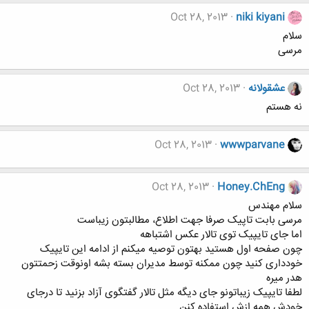
Oct 28, 2013
niki kiyani
سلام
مرسی
عشقولانه
Oct 28, 2013
نه هستم
Oct 28, 2013
wwwparvane
Oct 28, 2013
Honey.ChEng
سلام مهندس
مرسی بابت تاپیک صرفا جهت اطلاع، مطالبتون زیباست
اما جای تایپیک توی تالار عکس اشتباهه
چون صفحه اول هستید بهتون توصیه میکنم از ادامه این تایپیک
خودداری کنید چون ممکنه توسط مدیران بسته بشه اونوقت زحمتتون
هدر میره
لطفا تایپیک زیباتونو جای دیگه مثل تالار گفتگوی آزاد بزنید تا درجای
خودش همه ازش استفاده کنن