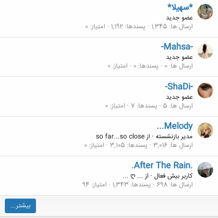
*سهیلا*
عضو جدید
ارسال ها
1,345
پسندها
1,192
امتیاز
0
-Mahsa-
عضو جدید
ارسال ها
0
پسندها
0
امتیاز
0
-ShaDi-
عضو جدید
ارسال ها
5
پسندها
7
امتیاز
0
...Melody
مدیر بازنشسته
·
از
so far...so close
ارسال ها
3,016
پسندها
3,105
امتیاز
0
.After The Rain.
کاربر بیش فعال
·
از
... ღ ...
ارسال ها
698
پسندها
1,343
امتیاز
94
بیشتر...