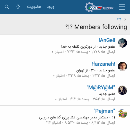
ورود
عضویت
?!؟
Members following ?!؟
!AnGel!
عضو جدید
·
از
دورترین نقطه به خدا
ارسال ها
1,708
پسندها
733
امتیاز
0
!farzaneh!
عضو جدید
·
30
·
از
تهران
ارسال ها
332
پسندها
338
امتیاز
0
"M@RY@M"
عضو جدید
ارسال ها
352
پسندها
614
امتیاز
0
"Pejman"
41
·
دستیار مدیر مهندسی کشاورزی گیاهان دارویی
ارسال ها
6,412
پسندها
8,530
امتیاز
114