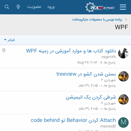
ورود
عضویت
برنامه نویسی با محصولات مایکروسافت
WPF
فیلتر
دانلود کتاب ها و موارد آموزشی در زمینه WPF
م
ه
negin17h
م
پاسخ ها
8
Aug 27, 2012
بستن شدن کشو در treeview
شهریاری 2
پاسخ ها
0
Jan 31, 2015
شرطی کردن یک انیمیشن
شهریاری 2
پاسخ ها
0
Jan 31, 2015
Attach کردن Behavior تو code behind
M
masoudjf