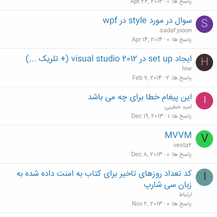
پاسخ ها
0
Apr 24, 2014
سوال در مورد style در wpf
S
sadaf jooon
پاسخ ها
0
Apr 14, 2014
ایجاد set up در visual studio 2012 (+ تلریک ...)
H
hiw
پاسخ ها
2
Feb 7, 2014
این پیغام خطا برای چه می باشد
ا
امید خطیبی
پاسخ ها
1
Dec 19, 2013
MVVM
V
vesta2
پاسخ ها
0
Dec 8, 2013
کد تعداد روزهای تاخیر برای کتاب به امنت داده شده به
ا
زبان سی شارپ
ارتباط
پاسخ ها
0
Nov 2, 2013