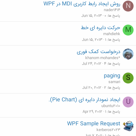
روش ایجاد رابط کاربری MDI در WPF
N
nader1414
پاسخ ها
0
Jun 15, 2013
حرکت دایره ای خط
M
mahdiehk
پاسخ ها
1
Jun 15, 2013
درخواست کمک فوری
khanom mohandes*
پاسخ ها
4
Jul 24, 2012
paging
S
samari
پاسخ ها
2
Jul 20, 2012
ایجاد نمودار دایره ای (Pie Chart).
U
ubuntu2010
پاسخ ها
1
Apr 29, 2012
WPF Sample Request
kerberos2023
پاسخ ها
1
Jun 7, 2011