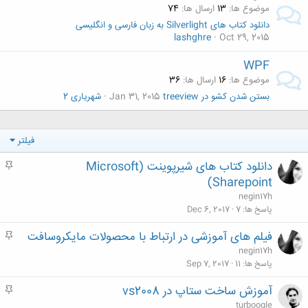
موضوع ها
13
ارسال ها
74
دانلود کتاب های Silverlight به زبان فارسی و انگلیسی
lashghre
Oct 29, 2015
WPF
موضوع ها
16
ارسال ها
36
بستن شدن کشو در treeview
Jan 31, 2015
شهریاری 2
فیلتر
دانلود کتاب های شیرپوینت (Microsoft
م
ه
Sharepoint)
م
negin17h
پاسخ ها
7
Dec 6, 2017
فيلم های آموزشی در ارتباط با محصولات مايکروسافت
م
ه
negin17h
م
پاسخ ها
11
Sep 7, 2017
آموزش ساخت ستاپ در vs2008
م
ه
turboogle