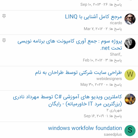
م
پاسخ ها
26
Sep 10, 2013
مرجع کامل آشنایی با LINQ
م
ه
ricardo
م
پاسخ ها
2
Mar 7, 2012
پروژه سوم : جمع آوری کامپونت های برنامه نویسی
م
ه
تحت net.
م
Sharif_
پاسخ ها
3
Feb 10, 2012
طراحی سایت شرکتی توسط طراحان به نام
W
webidesigners
پاسخ ها
0
May 30, 2022
کاملترین ویدیو های آموزشی #C توسط مهرداد نادری
(بزرگترین مرد IT خاورمیانه) - رایگان
شهریاری 2
پاسخ ها
1
Sep 16, 2019
windows workfolw foundation
S
saeedplus