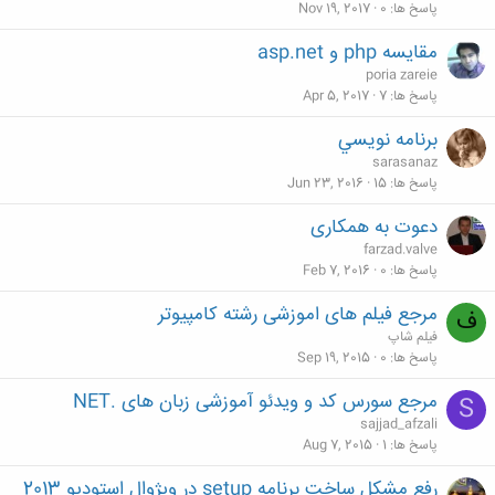
پاسخ ها
0
Nov 19, 2017
مقایسه php و asp.net
poria zareie
پاسخ ها
7
Apr 5, 2017
برنامه نويسي
sarasanaz
پاسخ ها
15
Jun 23, 2016
دعوت به همکاری
farzad.valve
پاسخ ها
0
Feb 7, 2016
مرجع فیلم های اموزشی رشته کامپیوتر
ف
فیلم شاپ
پاسخ ها
0
Sep 19, 2015
مرجع سورس کد و ویدئو آموزشی زبان های .NET
S
sajjad_afzali
پاسخ ها
1
Aug 7, 2015
رفع مشکل ساخت برنامه setup در ویژوال استودیو 2013