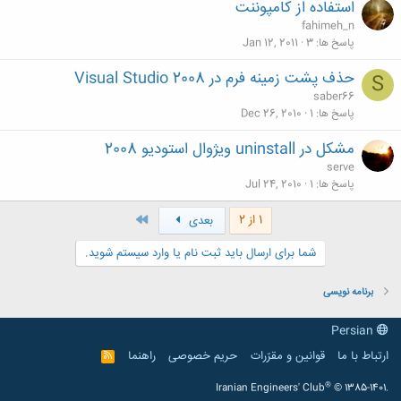
استفاده از کامپوننت
fahimeh_n
پاسخ ها
3
Jan 12, 2011
حذف پشت زمینه فرم در Visual Studio 2008
S
saber66
پاسخ ها
1
Dec 26, 2010
مشکل در uninstall ویژوال استودیو 2008
serve
پاسخ ها
1
Jul 24, 2010
آخر
1 از 2
بعدی
شما برای ارسال باید ثبت نام یا وارد سیستم شوید.
برنامه نویسی
Persian
ارتباط با ما
قوانین و مقرّرات
حریم خصوصی
راهنما
R
S
S
®
Iranian Engineers' Club
© 1385-1401.