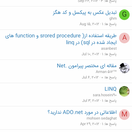
پاسخ ها
3
Sep 24, 2012
تبديل عكس به پيكسل و كد هگز
G
ghm
پاسخ ها
1
Aug 15, 2012
طریقه استفاده از( srored procedure و function های
A
ایجاد شده در sql) در linq
asanbest
پاسخ ها
1
Jul 10, 2012
مقاله ای مختصر پیرامون .Net
Arman 512™
پاسخ ها
0
Jul 6, 2012
LINQ
sara.hoseini90
پاسخ ها
1
Jul 3, 2012
اطلاعاتی در مورد ADO.net ندارید؟
M
mohsen sedaghat
پاسخ ها
1
Apr 29, 2012