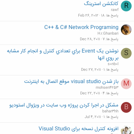
کانکشن استرینگ
R
rawf
پاسخ ها
18
Feb 26, 2012
C++ & C# Network Programing
H.r.Ghanbari
پاسخ ها
7
Dec 28, 2011
نوشتن يک Event براي تعدادي کنترل و انجام کار مشابه
S
بر روي انها
s0nb0l
پاسخ ها
1
Dec 27, 2011
باز شدن visual studio موقع اتصال به اینترنت
M
mohsen4253
پاسخ ها
4
Dec 22, 2011
مشکل در اجرا کردن پروژه وب سایت در ویژوال استودیو
B
bahar3hh
پاسخ ها
1
Jul 4, 2011
افزونه کنترل نسخه برای Visual Studio