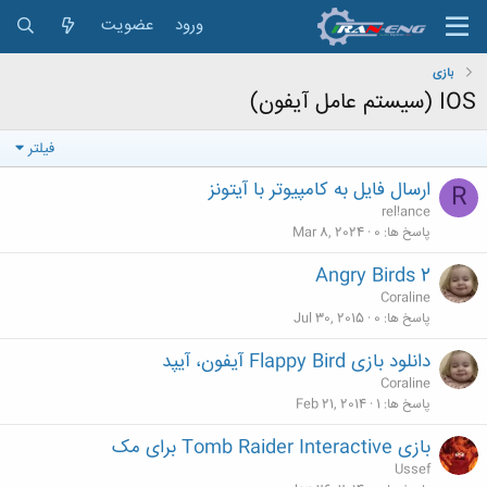
ورود
عضویت
بازی
IOS (سیستم عامل آیفون)
فیلتر
ارسال فایل به کامپیوتر با آیتونز
R
rel!ance
پاسخ ها
0
Mar 8, 2024
Angry Birds 2
Coraline
پاسخ ها
0
Jul 30, 2015
دانلود بازی Flappy Bird آیفون، آیپد
Coraline
پاسخ ها
1
Feb 21, 2014
بازی Tomb Raider Interactive برای مک
Ussef