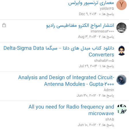
معماری ترنسیور وایرلس
Y
yalda125
پاسخ ها
0
Dec 9, 2014
انتشار امواج الکترو مغناطیسی رادیو
ق
ف
imannasa2000
ل
پاسخ ها
2
Aug 3, 2014
ش
دانلود کتاب مبدل های دلتا – سیگما Delta-Sigma Data
د
Converters
ه
shahab2005
پاسخ ها
1
Jul 29, 2014
Analysis and Design of Integrated Circuit-
Antenna Modules - Gupta-2000
Admin
پاسخ ها
2
Jun 30, 2012
All you need for Radio frequency and
microwave
sh85
پاسخ ها
2
Jun 10, 2012