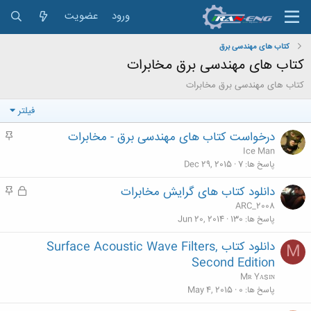
ورود
عضویت
کتاب های مهندسی برق
کتاب های مهندسی برق مخابرات
کتاب های مهندسی برق مخابرات
فیلتر
درخواست کتاب های مهندسی برق - مخابرات
م
ه
Ice Man
م
پاسخ ها
7
Dec 29, 2015
دانلود کتاب های گرایش مخابرات
ق
م
ف
ه
ARC_2008
ل
م
پاسخ ها
130
Jun 20, 2014
ش
دانلود کتاب Surface Acoustic Wave Filters,
M
د
Second Edition
ه
Mʀ Yᴀsɪɴ
پاسخ ها
0
May 4, 2015