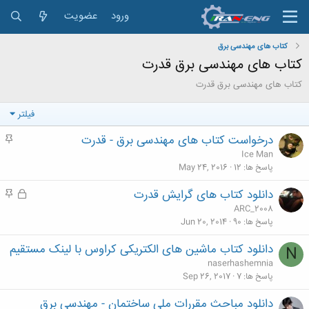
ورود
عضویت
کتاب های مهندسی برق
کتاب های مهندسی برق قدرت
کتاب های مهندسی برق قدرت
فیلتر
درخواست کتاب های مهندسی برق - قدرت
م
ه
Ice Man
م
پاسخ ها
12
May 24, 2016
دانلود کتاب های گرایش قدرت
ق
م
ف
ه
ARC_2008
ل
م
پاسخ ها
90
Jun 20, 2014
ش
دانلود کتاب ماشین های الکتریکی کراوس با لینک مستقیم
N
د
naserhashemnia
ه
پاسخ ها
7
Sep 26, 2017
دانلود مباحث مقررات ملی ساختمان - مهندسی برق