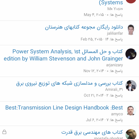
Systems)
Mʀ Yᴀsɪɴ
پاسخ ها
0
May 4, 2015
دانلود رایگان مجوعه کتابهای هنرستان
jalilianfar
پاسخ ها
14
Feb 25, 2015
کتاب و حل المسائل Power System Analysis, 1st
edition by William Stevenson and John Grainger
arjanizary
پاسخ ها
0
Nov 12, 2014
کتاب بررسی و مدلسازی شبکه های توزیع نیروی برق
Amirali_31
پاسخ ها
2
Oct 21, 2014
Best:Transmission Line Design Handbook :Best
amyco
پاسخ ها
7
Jul 6, 2014
کتاب های مهندسی برق قدرت
ق
ف
mostafa ghodrat