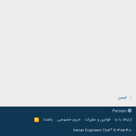
انجمن
Persian
ارتباط با ما
قوانین و مقرّرات
حریم خصوصی
راهنما
R
S
S
®
Iranian Engineers' Club
© 1385-1401.