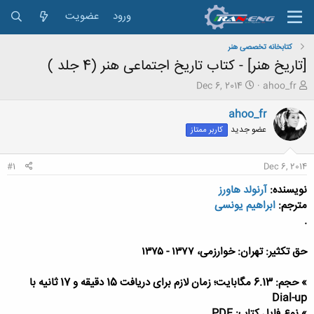
ورود
عضویت
کتابخانه تخصصی هنر
[تاریخ هنر] - کتاب تاریخ اجتماعی هنر (4 جلد )
ش
ت
Dec 6, 2014
ahoo_fr
ر
ا
و
ر
ahoo_fr
ع
ی
عضو جدید
کاربر ممتاز
ک
خ
ن
ش
ن
ر
#1
Dec 6, 2014
د
و
ه
ع
نویسنده:
آرنولد هاورز
م
مترجم:
ابراهیم یونسی
و
.
ض
و
ع
حق تکثیر: ت‍ه‍ران‌: خ‍وارزم‍ی‌، ۱۳۷۷ - ۱۳۷۵
» حجم: 6.13 مگابایت؛ زمان لازم برای دریافت 15 دقیقه و 17 ثانیه با
Dial-up
» نوع فایل کتاب: PDF