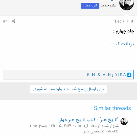
ش
عضو جدید
کاربر ممتاز
ه
ا
:
#4
Dec 6, 2014
جلد چهارم :
دریافت کتاب
و
D I S A
و
E . H . S . A . N
ا
ک
ن
برای ارسال پاسخ شما باید وارد سیستم شوید.
ش
ه
ا
Similar threads
:
[تاریخ هنر] - کتاب تاریخ هنر جهان
شروع شده توسط ahoo_fr
Oct 5, 2014
پاسخ ها: 0
کتابخانه تخصصی هنر