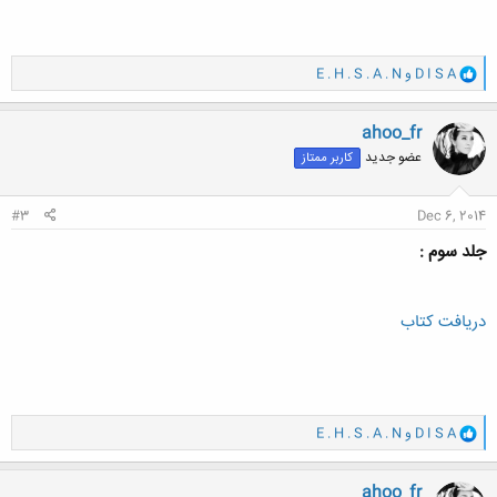
و
D I S A
و
E . H . S . A . N
ا
ک
ن
ahoo_fr
ش
عضو جدید
کاربر ممتاز
ه
ا
:
#3
Dec 6, 2014
جلد سوم :
دریافت کتاب
و
D I S A
و
E . H . S . A . N
ا
ک
ن
ahoo_fr