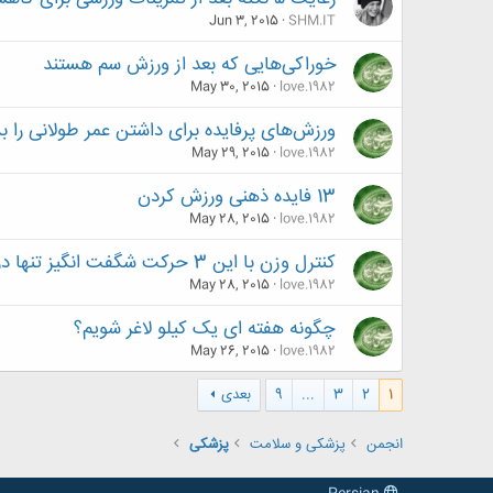
Jun 3, 2015
SHM.IT
خوراکی‌هایی که بعد از ورزش سم هستند
May 30, 2015
love.1982
ورزش‌های پرفایده برای داشتن عمر طولانی را ب
May 29, 2015
love.1982
13 فایده ذهنی ورزش کردن
May 28, 2015
love.1982
کنترل وزن با این 3 حرکت شگفت انگیز تنها در 4 دقیقه!
May 28, 2015
love.1982
چگونه هفته ای یک کیلو لاغر شویم؟
May 26, 2015
love.1982
1
2
3
...
9
بعدی
انجمن
پزشکی و سلامت
پزشکی