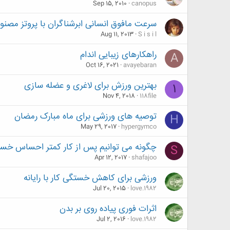
Sep 15, 2010
canopus
سرعت مافوق انسانی ابرشناگران با پروتز مصنو
Aug 11, 2013
S i s i l
راهکارهای زیبایی اندام
A
Oct 16, 2021
avayebaran
بهترین ورزش برای لاغری و عضله سازی
1
Nov 4, 2018
118file
توصیه های ورزشی برای ماه مبارک رمضان
H
May 29, 2017
hypergymco
چگونه می توانیم پس از کار کمتر احساس خستگ
S
Apr 12, 2017
shafajoo
ورزشی برای کاهش خستگی کار با رایانه
Jul 20, 2015
love.1982
اثرات فوری پیاده روی بر بدن
Jul 2, 2016
love.1982