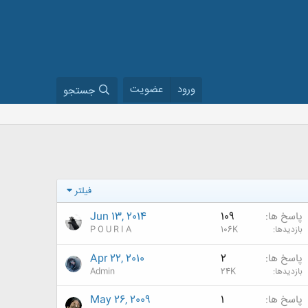
ورود
عضویت
جستجو
فیلتر
پاسخ ها
109
Jun 13, 2014
بازدیدها
106K
P O U R I A
پاسخ ها
2
Apr 22, 2010
بازدیدها
24K
Admin
پاسخ ها
1
May 26, 2009