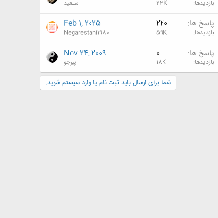
بازدیدها
23K
سـعید
پاسخ ها
220
Feb 1, 2025
بازدیدها
59K
Negarestani1980
پاسخ ها
0
Nov 24, 2009
بازدیدها
18K
پیرجو
شما برای ارسال باید ثبت نام یا وارد سیستم شوید.