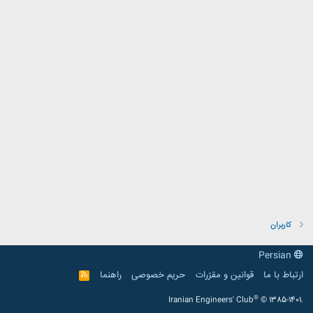
کاربران
Persian
ارتباط با ما
قوانین و مقرّرات
حریم خصوصی
راهنما
R
S
S
®
Iranian Engineers' Club
© 1385-1401.