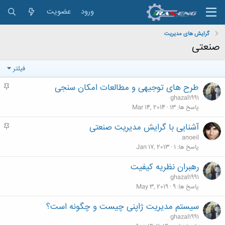
ورود
عضویت
گرایش های مدیریت
صنعتی
فیلتر
طرح های توجیهی و مطالعات امکان سنجی
م
ه
ghazal1991
م
پاسخ ها
13
Mar 14, 2014
آشنایی با گرایش مدیریت صنعتی
م
ه
anoeil
م
پاسخ ها
1
Jan 17, 2013
رهبران نظريه کيفيت
ghazal1991
پاسخ ها
9
May 3, 2019
سیستم مدیریت ژاپنی چیست و چگونه است؟
ghazal1991