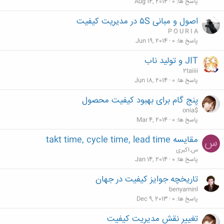
پاسخ ها
0
Aug 14, 2014
اصول و مبانی ۵S در مدیریت کیفیت
P O U R I A
پاسخ ها
0
Jun 19, 2014
JIT و تولید ناب
2taiiii
پاسخ ها
0
Jun 18, 2014
پنج گام برای بهبود کیفیت محصول
onia$
پاسخ ها
0
Mar 4, 2014
مقایسه takt time, cycle time, lead time
س
س.اکبری
پاسخ ها
0
Jan 14, 2014
تاريخچه جوايز كيفيت در جهان
benyaminl
پاسخ ها
0
Dec 9, 2013
تغییر نقش مديريت كيفيت