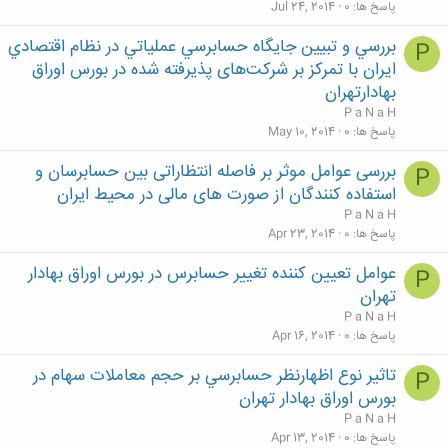
پاسخ ها
0
Jul 24, 2014
بررسي و تبيین جایگاه حسابرسي عملياتي در نظام اقتصادي
P
ايران با تمرکز بر شرکت‌های پذیرفته شده در بورس اوراق
بهادارتهران
P a N a H
پاسخ ها
0
May 10, 2014
بررسی عوامل موثر بر فاصله انتظاراتی بین حسابرسان و
P
استفاده کنندگان از صورت های مالی در محیط ایران
P a N a H
پاسخ ها
0
Apr 23, 2014
عوامل تعیین کننده تغییر حسابرس در بورس اوراق بهادار
P
تهران
P a N a H
پاسخ ها
0
Apr 16, 2014
تاثير نوع اظهارنظر حسابرسي بر حجم معاملات سهام در
P
بورس اوراق بهادار تهران
P a N a H
پاسخ ها
0
Apr 13, 2014