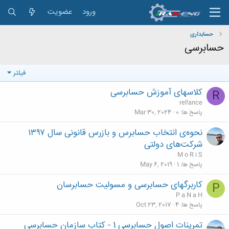
ورود
عضویت
حسابداری
حسابرسی
فیلتر
کلاسهای آموزش حسابرسی
R
rel!ance
پاسخ ها
0
Mar 30, 2024
نحوه‌ی انتخاب حسابرس و بازرس قانونی سال ۱۳۹۷
شرکت‌های دولتی
M o R i S
پاسخ ها
1
May 6, 2019
کاربرگهای حسابرسی و مسولیت حسابرسان
P
P a N a H
پاسخ ها
4
Oct 23, 2017
تمرینات اصول حسابرسی 1 - کتاب سازمان حسابرسی