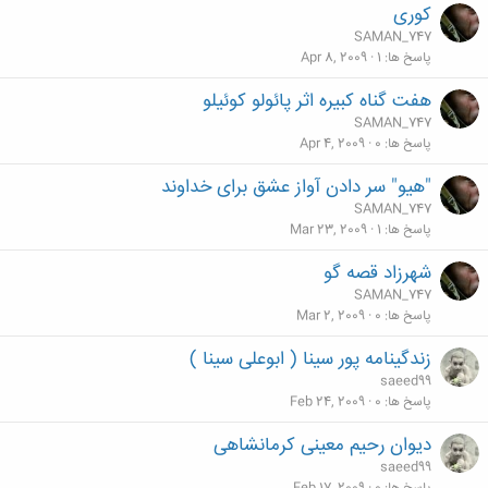
کوری
SAMAN_747
پاسخ ها
1
Apr 8, 2009
هفت گناه کبیره اثر پائولو کوئیلو
SAMAN_747
پاسخ ها
0
Apr 4, 2009
"هیو" سر دادن آواز عشق برای خداوند
SAMAN_747
پاسخ ها
1
Mar 23, 2009
شهرزاد قصه گو
SAMAN_747
پاسخ ها
0
Mar 2, 2009
زندگینامه پور سینا ( ابوعلی سینا )
saeed99
پاسخ ها
0
Feb 24, 2009
دیوان رحیم معینی کرمانشاهی
saeed99