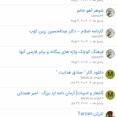
پاسخ ها
0
Aug 4, 2009
شوهر آهو خانم
saeed99
پاسخ ها
2
Aug 3, 2009
کارنامه اسلام -- دکتر عبدالحسین زرین کوب
saeed99
پاسخ ها
0
Aug 2, 2009
فرهنگ کوچک واژه های بیگانه و برابر فارسی آنها
saeed99
پاسخ ها
0
Aug 2, 2009
دانلود آثار " صادق هدایت "
M
Medical_eng87
پاسخ ها
4
Jul 29, 2009
[اشعار و ادبیات] آرمان نامه ارد بزرگ - امیر همدانی
M
Medical_eng87
پاسخ ها
0
Jul 29, 2009
تارزان-Tarzan