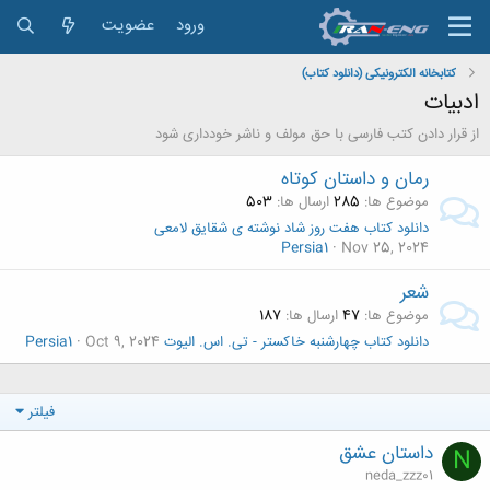
ورود
عضویت
کتابخانه الکترونیکی (دانلود کتاب)
ادبیات
از قرار دادن کتب فارسی با حق مولف و ناشر خودداری شود
رمان و داستان کوتاه
موضوع ها
285
ارسال ها
503
دانلود کتاب هفت روز شاد نوشته ی شقایق لامعی
Persia1
Nov 25, 2024
شعر
موضوع ها
47
ارسال ها
187
دانلود کتاب چهارشنبه خاکستر - تی. اس. الیوت
Oct 9, 2024
Persia1
فیلتر
داستان عشق
N
neda_zzz01