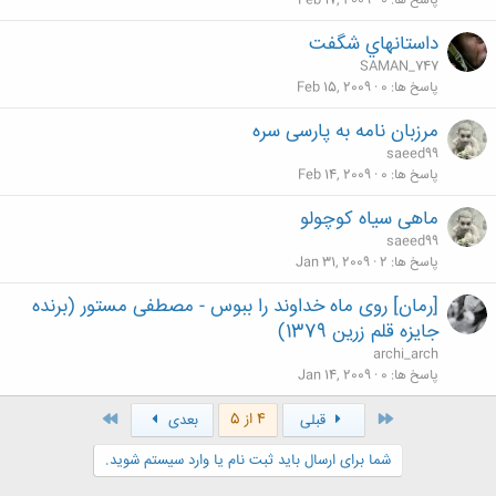
پاسخ ها
0
Feb 17, 2009
داستانهاي شگفت
SAMAN_747
پاسخ ها
0
Feb 15, 2009
مرزبان نامه به پارسی سره
saeed99
پاسخ ها
0
Feb 14, 2009
ماهی سیاه کوچولو
saeed99
پاسخ ها
2
Jan 31, 2009
[رمان] روی ماه خداوند را ببوس - مصطفی مستور (برنده
جایزه قلم زرین 1379)
archi_arch
پاسخ ها
0
Jan 14, 2009
اول
آخر
4 از 5
قبلی
بعدی
شما برای ارسال باید ثبت نام یا وارد سیستم شوید.