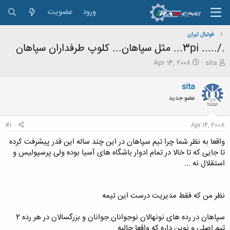
ورود
عضویت
فوتبال ایران
./..... 3pi... مثل سپاهان... کلوپ طرفداران سپاهان
ش
ت
Apr 14, 2008
sita
ر
ا
و
ر
sita
ع
ی
عضو جدید
ک
خ
ن
ش
ن
ر
#1
Apr 14, 2008
د
و
ه
ع
واقعا به نظر شما چرا تیم سپاهان در این چند ساله این قدر پیشرفت کرده
م
تا جایی که تا خالا در تمام ادوار باشگاه های آسیا بوده ولی پرسپولیس و
و
استقلال نه ...
ض
و
ع
نظر من که فقط مدیریت درست این تیمه
سپاهان در رده های نونهالان نوجوانان جوانان و بزرگسالان در هر رده 2
تیم اصلی و نوین داره که واقعا جالبه