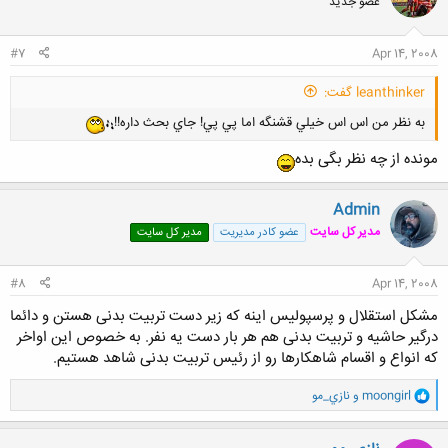
عضو جدید
#7
Apr 14, 2008
leanthinker گفت:
به نظر من اس اس خيلي قشنگه اما پي پي! جاي بحث داره!!
مونده از چه نظر بگی بده
Admin
مدیر کل سایت
عضو کادر مدیریت
مدیر کل سایت
#8
Apr 14, 2008
مشکل استقلال و پرسپولیس اینه که زیر دست تربیت بدنی هستن و دائما
درگیر حاشیه و تربیت بدنی هم هر بار دست یه نفر. به خصوص این اواخر
که انواع و اقسام شاهکارها رو از رئیس تربیت بدنی شاهد هستیم.
و
moongirl
و
نازي_مو
ا
ک
ن