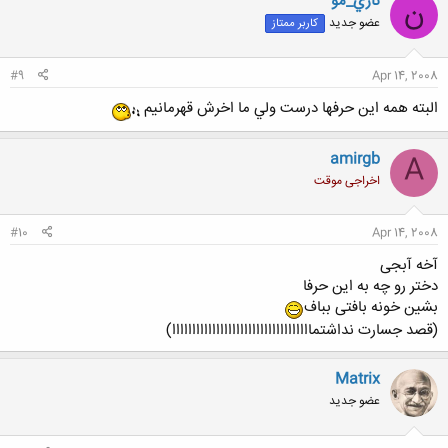
نازي_مو
ن
ش
عضو جدید
کاربر ممتاز
ه
ا
:
#9
Apr 14, 2008
البته همه اين حرفها درست ولي ما اخرش قهرمانيم
amirgb
A
اخراجی موقت
#10
Apr 14, 2008
آخه آبجی
دختر رو چه به این حرفا
بشین خونه بافتی بباف
(قصد جسارت نداشتمااااااااااااااااااااااااااااااااااا)
Matrix
عضو جدید