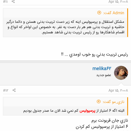
#11
Apr 15, 2008
Admin گفت:
مشکل استقلال و پرسپولیس اینه که زیر دست تربیت بدنی هستن و دائما درگیر
حاشیه و تربیت بدنی هم هر بار دست یه نفر. به خصوص این اواخر که انواع و
اقسام شاهکارها رو از رئیس تربیت بدنی شاهد هستیم.
رئيس تربيت بدني رو خوب اومدي ... !!
کلیک کنید تا باز شود...
melika62
عضو جدید
#12
Apr 15, 2008
نازي_مو گفت:
البته اگه 6 امتياز از
پرسپوليس
كم نمي شد الان ما صدر جدول بوديم
نازي جان قربونت برم
6 امتياز از پرسپوليس كم كردن