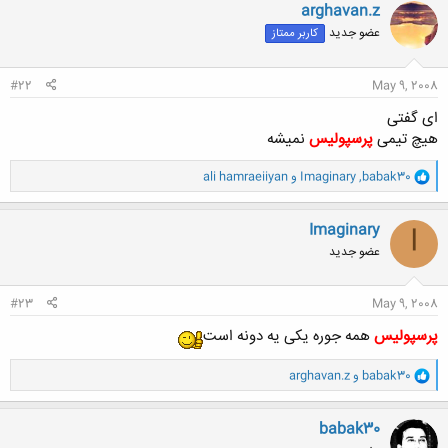
ن
arghavan.z
ش
عضو جدید
کاربر ممتاز
ه
ا
:
#22
May 9, 2008
ای گفتی
هیچ تیمی
پرسپولیس
نمیشه
و
babak30
,
Imaginary
و
ali hamraeiiyan
ا
ک
ن
Imaginary
I
ش
عضو جدید
ه
ا
:
#23
May 9, 2008
پرسپولیس
همه جوره یکی یه دونه است
و
babak30
و
arghavan.z
ا
ک
ن
babak30
ش