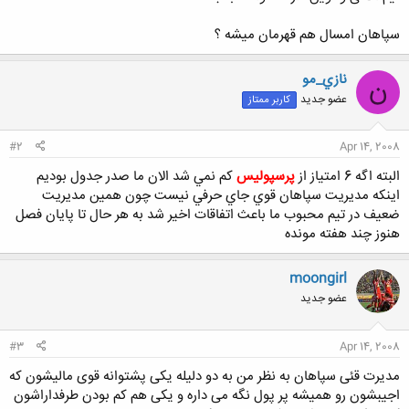
سپاهان امسال هم قهرمان میشه ؟
نازي_مو
ن
عضو جدید
کاربر ممتاز
#2
Apr 14, 2008
البته اگه 6 امتياز از
پرسپوليس
كم نمي شد الان ما صدر جدول بوديم
اينكه مديريت سپاهان قوي جاي حرفي نيست چون همين مديريت
ضعيف در تيم محبوب ما باعث اتفاقات اخير شد به هر حال تا پايان فصل
هنوز چند هفته مونده
moongirl
عضو جدید
#3
Apr 14, 2008
مدیرت قئی سپاهان به نظر من به دو دلیله یکی پشتوانه قوی مالیشون که
اجیبشون رو همیشه پر پول نگه می داره و یکی هم کم بودن طرفداراشون