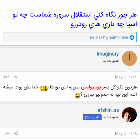
هر جور نگاه كني استقلال سروره شماست چه تو
اسيا چه بازي هاي رودررو
و
leanthinker
و
melika62
ا
ک
ن
Imaginary
I
ش
عضو جدید
ه
ا
:
#29
May 10, 2008
هزیون نگو گل پسر
پرسپولیس
سروره اس تق لاله
خدایش روت میشه
اسم این تیم ته جدولیو بیاری ؟
afshin_ss
عضو جدید
کاربر ممتاز
#30
May 10, 2008