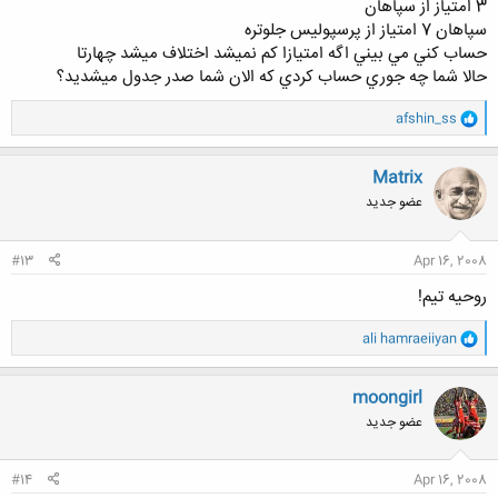
3 امتياز از سپاهان
سپاهان 7 امتياز از پرسپوليس جلوتره
حساب كني مي بيني اگه امتيازا كم نميشد اختلاف ميشد چهارتا
کلیک کنید تا باز شود...
حالا شما چه جوري حساب كردي كه الان شما صدر جدول ميشديد؟
و
afshin_ss
ا
ک
ن
Matrix
ش
عضو جدید
ه
ا
:
#13
Apr 16, 2008
روحيه تيم!
و
ali hamraeiiyan
ا
ک
ن
moongirl
ش
عضو جدید
ه
ا
:
#14
Apr 16, 2008