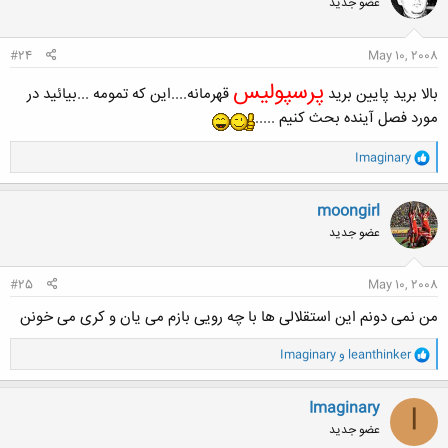
عضو جدید
ه
ا
:
#24
May 10, 2008
پرسپولیس
بالا برید پایین برید
قهرمانه....این که تمومه ...بیائید در
مورد فصل آینده بحث کنیم .....
و
Imaginary
ا
ک
ن
moongirl
ش
عضو جدید
ه
ا
:
#25
May 10, 2008
من نمی دونم این استقلالی ها با چه رویی بازم می یان و کری می خونن
و
leanthinker
و
Imaginary
ا
ک
ن
Imaginary
I
ش
عضو جدید
ه