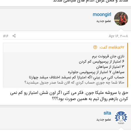
شدند و محل عرض اندام های سیاسی شدند
کلیک کنید تا باز شود...
moongirl
عضو جدید
#16
Apr 16, 2008
melika62 گفت:
نازي جان قربونت برم
6 امتياز از پرسپوليس كم كردن
3 امتياز از سپاهان
سپاهان 7 امتياز از پرسپوليس جلوتره
حساب كني مي بيني اگه امتيازا كم نميشد اختلاف ميشد چهارتا
حالا شما چه جوري حساب كردي كه الان شما صدر جدول ميشديد؟
حق با سروشه ملیکا جون. فکر می کنی اگر اون شش امتیاز رو کم نمی
کلیک کنید تا باز شود...
کردن بازهم روال تیم به همین صورت بود؟؟؟
sita
عضو جدید