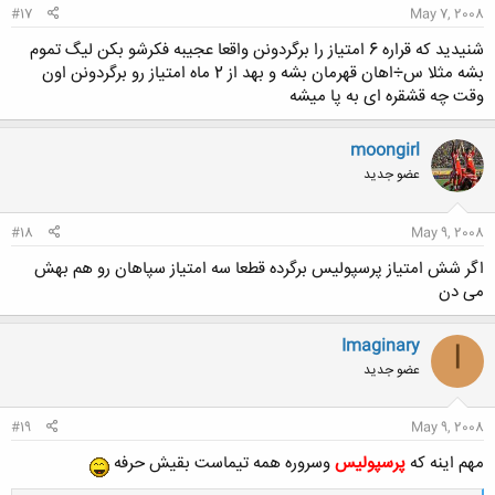
#17
May 7, 2008
شنیدید که قراره 6 امتیاز را برگردونن واقعا عجیبه فکرشو بکن لیگ تموم
بشه مثلا س÷اهان قهرمان بشه و بهد از 2 ماه امتیاز رو برگردونن اون
وقت چه قشقره ای به پا میشه
moongirl
عضو جدید
#18
May 9, 2008
اگر شش امتیاز پرسپولیس برگرده قطعا سه امتیاز سپاهان رو هم بهش
می دن
Imaginary
I
عضو جدید
#19
May 9, 2008
مهم اینه که
پرسپولیس
وسروره همه تیماست بقیش حرفه