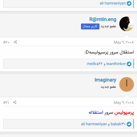
و
ali hamraeiiyan
ا
ک
ن
R@mtin.eng
ش
عضو جدید
کاربر ممتاز
ه
ا
:
#20
May 9, 2008
استقلال سرور پرسپولیسهD:
و
leanthinker
و
melika62
ا
ک
ن
Imaginary
I
ش
عضو جدید
ه
ا
:
#21
May 9, 2008
پرسپولیس
سرور
استقلاله
و
babak30
و
ali hamraeiiyan
ا
ک