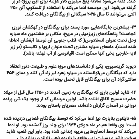
کنند. گفته می‌شود سالانه پنج میلیون دلار هزینه برای این پروژه در بر
گرفته می‌شود. این موسسه ادعا می‌کند با استفاده از تلسکوپ آلن ۳۵۰
آنتی می‌توانند تا سال ۲۰۲۵ سیگنالی از بیگانگان دریافت کنند.
۱۳- بیشترین جایگاه‌هایی مورد پسند برای بیگانگان در کهکشان نوری
کجاست؟ پناهگاه‌های زیرزمینی در مریخ، مکانی بر هشتمین ماه سیاره
زحل تحت عنوان انسلادوس( که قطب جنوبی آن توسط آبفشان احاطه
شده است)، ماه‌های سیاره مشتری تحت عنوان اروپا و کالیستو (در زیر
لایه خارجی یخی آنها ممکن است اقیانوسی از آب نهفته باشد).
دیوید گرینسپون،‌ یکی از دانشمندهای موزه علوم و طبیعت دنور اعتقاد
دارد که بیگانگان می‌توانستند در سیاره زهره نیز زندگی کنند و دمای ۴۵۴
سانتی‌گراد آن برای بیگانگان قابل تحمل بوده است.
۱۴- شاید اولین باری که بیگانگان به زمین آمدند در ۱۴۵۰ سال قبل از میلاد
حضرت مسیح اتفاق افتاده باشد. اولین مردمانی که از وجود یک شی پرنده
نورانی در آسمان گزارش داده‌اند، مصریان باستان بودند.
۱۵- ناپلئون بناپارت نیز ادعا می‌کرد که توسط بیگانگان فضایی دزدیده شده
است! وی واقعا هم در ماه جولای ۱۹۷۴ برای چند روز گمشده بود. او ادعا
می‌کند که توسط انسان‌هایی غریبه زندانی شده بود. باور این قضیه شاید
سخت باشد و بسیاری این واقعه را زاییده ذهن ناپلئون بدانند ولی