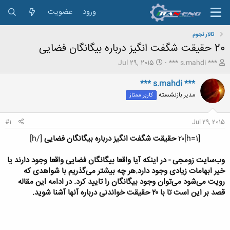
ورود
عضویت
تالار نجوم
20 حقیقت شگفت‌ انگیز درباره بیگانگان فضایی
ش
ت
Jul 29, 2015
*** s.mahdi ***
ر
ا
و
ر
*** s.mahdi ***
ع
ی
مدیر بازنشسته
کاربر ممتاز
ک
خ
ن
ش
ن
ر
#1
Jul 29, 2015
د
و
ه
ع
[h=1]۲۰
حقیقت شگفت‌ انگیز درباره بیگانگان فضایی
[/h]
م
و
وب‌سایت زومجی - در اینکه آیا واقعا بیگانگان فضایی واقعا وجود دارند یا
ض
خیر ابهامات زیادی وجود دارد.هر چه بیشتر می‌گذریم با شواهدی که
و
رویت می‌شود می‌توان وجود بیگانگان را تایید کرد. در ادامه این مقاله
ع
قصد بر این است تا با ۲۰ حقیقت خواندنی درباره آنها آشنا شوید.