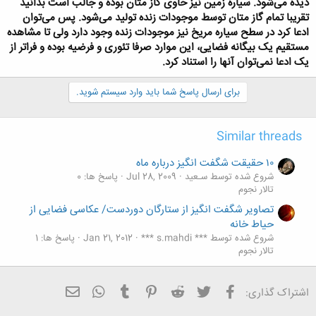
دیده می‌شود. سیاره زمین نیز حاوی گاز متان بوده و جالب است بدانید
تقریبا تمام گاز متان توسط موجودات زنده تولید می‌شود. پس می‌توان
ادعا کرد در سطح سیاره مریخ نیز موجودات زنده وجود دارد ولی تا مشاهده
مستقیم یک بیگانه فضایی،‌ این موارد صرفا تئوری و فرضیه بوده و فراتر از
یک ادعا نمی‌توان آنها را استناد کرد.
برای ارسال پاسخ شما باید وارد سیستم شوید.
Similar threads
۱۰ حقیقت شگفت انگیز درباره ماه
شروع شده توسط سـعید
Jul 28, 2009
پاسخ ها: 0
تالار نجوم
تصاویر شگفت انگیز از ستارگان دوردست/ عکاسی فضایی از
حیاط خانه
شروع شده توسط *** s.mahdi ***
Jan 21, 2012
پاسخ ها: 1
تالار نجوم
فیسبوک
تویتر
Reddit
Pinterest
Tumblr
ایمیل
WhatsApp
اشتراک گذاری: