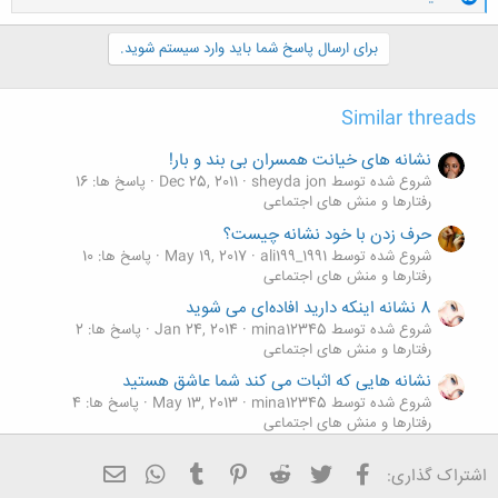
ا
ک
ن
برای ارسال پاسخ شما باید وارد سیستم شوید.
ش
ه
ا
Similar threads
:
نشانه های خیانت همسران بی بند و بار!
شروع شده توسط sheyda jon
Dec 25, 2011
پاسخ ها: 16
رفتارها و منش های اجتماعی
حرف زدن با خود نشانه چیست؟
شروع شده توسط ali199_1991
May 19, 2017
پاسخ ها: 10
رفتارها و منش های اجتماعی
8 نشانه اینکه دارید افاده‌ای می شوید
شروع شده توسط mina12345
Jan 24, 2014
پاسخ ها: 2
رفتارها و منش های اجتماعی
نشانه هایی که اثبات می کند شما عاشق هستید
شروع شده توسط mina12345
May 13, 2013
پاسخ ها: 4
رفتارها و منش های اجتماعی
10 نشانه سوء استفاده مالی دوست دخترتان از شما !
فیسبوک
تویتر
Reddit
Pinterest
Tumblr
ایمیل
WhatsApp
اشتراک گذاری:
شروع شده توسط sheyda jon
Dec 18, 2011
پاسخ ها: 14
رفتارها و منش های اجتماعی