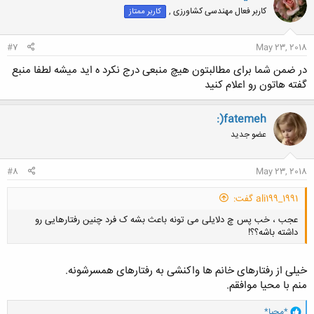
کاربر فعال مهندسی کشاورزی ,
کاربر ممتاز
#7
May 23, 2018
در ضمن شما برای مطالبتون هیچ منبعی درج نکرد ه اید میشه لطفا منبع
گفته هاتون رو اعلام کنید
:)fatemeh
عضو جدید
#8
May 23, 2018
ali199_1991 گفت:
عجب ، خب پس چ دلایلی می تونه باعث بشه ک فرد چنین رفتارهایی رو
داشته باشه؟؟!
خیلی از رفتارهای خانم ها واکنشی به رفتارهای همسرشونه.
منم با محیا موافقم.
و
کلیک کنید تا باز شود...
*محیا*