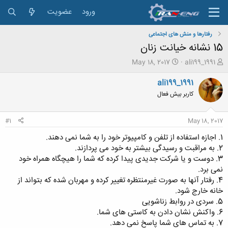
ورود
عضویت
رفتارها و منش های اجتماعی
15 نشانه خیانت زنان
ش
ت
May 18, 2017
ali199_1991
ر
ا
و
ر
ali199_1991
ع
ی
کاربر بیش فعال
ک
خ
ن
ش
ن
ر
#1
May 18, 2017
د
و
ه
ع
1. اجازه استفاده از تلفن و کامپیوتر خود را به شما نمی دهند.
م
2. به مراقبت و رسیدگی بیشتر به خود می پردازند.
و
3. دوست و یا شرکت جدیدی پیدا کرده که شما را هیچگاه همراه خود
ض
نمی برد.
و
4. رفتار آنها به صورت غیرمنتظره تغییر کرده و مهربان شده که بتواند از
ع
خانه خارج شود.
5. سردی در روابط زناشویی
6. واکنش نشان دادن به کاستی های شما.
7. به تماس های شما پاسخ نمی دهد.