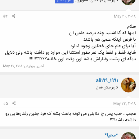
کاربر فعال مهندسی کشاورزی ,
کاربر ممتاز
کلیک کنید تا باز شود...
#4
May 20, 2018
سلام
اینها که گذاشتید چند درصد علمی ان
با فرض اینکه علمی هم باشند
آیا برای علم جای خطایی وجود ندارد
شاید فقط و فقط یک نفر بطور استثنا این موارد رو داشته باشه ولی دلایل
دیگه ای پشت رفتاراش باشه اون وقت اون خائنه؟؟؟؟؟!!!!!!
آخرین ویرایش:
May 20, 2018
ali199_1991
کاربر بیش فعال
#5
May 23, 2018
عجب ، خب پس چ دلایلی می تونه باعث بشه ک فرد چنین رفتارهایی رو
داشته باشه؟؟!
*محیا*