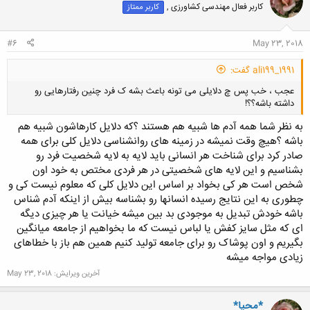
کاربر فعال مهندسی کشاورزی ,
کاربر ممتاز
#6
May 23, 2018
ali199_1991 گفت:
عجب ، خب پس چ دلایلی می تونه باعث بشه ک فرد چنین رفتارهایی رو
داشته باشه؟؟!
به نظر شما همه آدم ها شبیه هم هستند ؟که دلایل کارهاشون شبیه هم
باشه ؟هیچ وقت نمیشه در زمینه های روانشناسی دلایل کلی برای همه
صادر کرد برای شناخت هر انسانی باید لایه به لایه شخصیت فرد رو
بشناسیم و این لایه های شخصیتی در هر فردی مختص به خود اون
کلیک کنید تا باز شود...
شخص است هر کی بخواد بر اساس این دلایل کلی که معلوم نیست کی و
چطوری به این نتایج رسیده انسانها رو بشناسه بیش از اینکه آدم شناس
باشه خودش تبدیل به موجودی بد بین میشه خیانت یا هر چیزی دیگه
ای که مثل سایز کفش یا لباس نیست که ما بخواهیم از جامعه میانگین
بگیریم و اون پوشاک رو برای جامعه تولید کنیم همین هم باز با خطاهای
زیادی مواجه میشه
آخرین ویرایش:
May 23, 2018
*محیا*