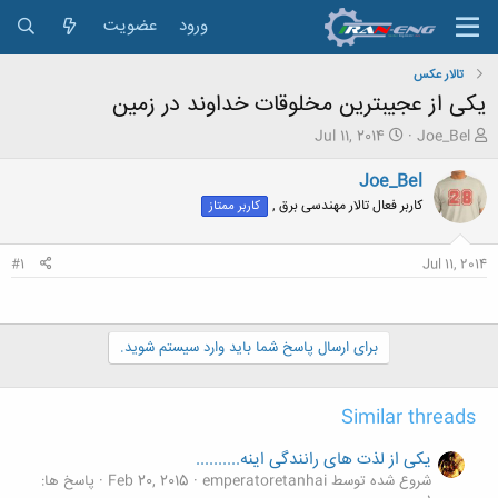
ورود
عضویت
تالار عکس
یکی از عجیبترین مخلوقات خداوند در زمین
ش
ت
Jul 11, 2014
Joe_Bel
ر
ا
و
ر
Joe_Bel
ع
ی
کاربر فعال تالار مهندسی برق ,
کاربر ممتاز
ک
خ
ن
ش
ن
ر
#1
Jul 11, 2014
د
و
ه
ع
م
و
برای ارسال پاسخ شما باید وارد سیستم شوید.
ض
و
ع
Similar threads
یکی از لذت های رانندگی اینه..........
شروع شده توسط emperatoretanhai
Feb 20, 2015
پاسخ ها: