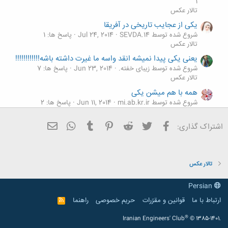
1
تالار عکس
یکی از عجایب تاریخی در آفریقا
شروع شده توسط SEVDA.14
Jul 24, 2014
پاسخ ها: 1
تالار عکس
یعنی یکی پیدا نمیشه انقد واسه ما غیرت داشته باشه!!!!!!!!!!!!
شروع شده توسط زیبای خفته.
Jun 23, 2014
پاسخ ها: 7
تالار عکس
همه با هم میشن یکی
شروع شده توسط mi.ab.kr.ir
Jun 11, 2014
پاسخ ها: 2
تالار عکس
فیسبوک
تویتر
Reddit
Pinterest
Tumblr
ایمیل
WhatsApp
غـار ریـدفلوت(Reed Flute) ، یکی از شگفت انگیـزترین
اشتراک گذاری:
غـارهای جـهان
شروع شده توسط Shahab
Dec 28, 2013
پاسخ ها: 8
تالار عکس
تالار عکس
Persian
ارتباط با ما
قوانین و مقرّرات
حریم خصوصی
راهنما
R
S
S
®
Iranian Engineers' Club
© 1385-1401.