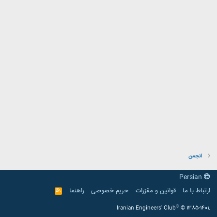
انجمن
Persian
ارتباط با ما
قوانین و مقرّرات
حریم خصوصی
راهنما
R
S
S
®
Iranian Engineers' Club
© 1385-1401.