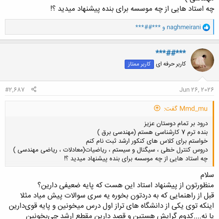
چه استاد هایی از چه موسسه برای بنده پیشنهاد میدید ؟!
و
naghmeirani
و
***##***
ا
ک
ن
***##***
ش
کاربر حرفه ای
کاربر ممتاز
ه
ا
:
#2,687
Jun 26, 2026
Mmd_mu گفت:
درود بر تمام دوستان عزیز
بنده ترم 7 کارشناسی هستم (مهندسی برق )
خواستم برای کلاس های کنکور ارشد ثبت نام کنم
دروس کنترل خطی ، سیگنال و سیستم ، ریاضیات(معادلات ، ریاضی مهندسی )
چه استاد هایی از چه موسسه برای بنده پیشنهاد میدید ؟!
سلام
منظورتون از پیشنهاد استاد این هست که پایه ضعیفی دارین؟
کلیک کنید تا باز شود...
قبل از راهنمایی که به دردتون بخوره یه سری سوالات پیش میاد مثلا
اینکه توی یکی از دانشگاه های تراز اول درس میخونین و پایه قوی‌دارین
یا نه....کدوم گرایش هستین و قصد دارین مقطع ارشد چی‌بخونین