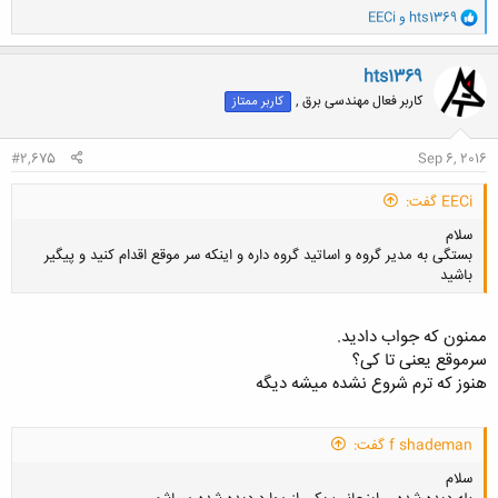
و
hts1369
و
EECi
ا
ک
ن
hts1369
ش
کاربر فعال مهندسی برق ,
کاربر ممتاز
ه
ا
:
#2,675
Sep 6, 2016
EECi گفت:
سلام
بستگی به مدیر گروه و اساتید گروه داره و اینکه سر موقع اقدام کنید و پیگیر
باشید
ممنون که جواب دادید.
سرموقع یعنی تا کی؟
هنوز که ترم شروع نشده میشه دیگه
کلیک کنید تا باز شود...
f shademan گفت:
سلام