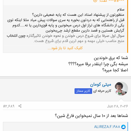
***##*** گفت:
سلام
منظورتون از پیشنهاد استاد این هست که پایه ضعیفی دارین؟
قبل از راهنمایی که به دردتون بخوره یه سری سوالات پیش میاد مثلا اینکه توی
یکی از دانشگاه های تراز اول درس میخونین و پایه قوی‌دارین یا نه....کدوم
گرایش هستین و قصد دارین مقطع ارشد چی‌بخونین
سوال اول‌ صرفا برای شروع درس خوندن و نحوه خوندن تاثیرگذاره
چون انتخاب
منبع مناسب خیلی مهمه و مهم ترین قدم برای شروع هست
.
کلیک کنید تا باز شود...
من خودم رشته ام برق هست و با کنکوریای زیادی درارتباط بودم
از نظر من برای ارشد نیازی به استاد و کلاس رفتن نیست این خود فرد هست
شما که برق خوندین
که باید زمان بذاره و مطالعه کنه جدا از بحث هزینه های زیاد، الان توی‌ یوتیوب
میشه بگی چرا اینقدر برقا میره؟؟؟؟
میشه فیلم اموزشی و توی تلگرام یا سایت های مختلف جزوه های خوب پیدا
اصلا کجا میره؟
کرد هرچند به شخصه فیلم های اموزشی رو برای رفع مشکل توی‌بعضی مباحث
توصیه میکنم برای کسی که زمان زیادی تا کنکور‌ نداره.
و نکته دیگه ای که هست اکثر داوطلب ها با خرید کتابهای متعدد برای هر
میتی کومان
درس فقط خودشون رو سردرگم میکنن و وقتشون رو هدر میدن.
کاربر حرفه ای
کاربر ممتاز
#2,689
Jun 28, 2026
شماها بعد از 10 سال نمیخواین فارغ شین؟
و
ALIREZA.F.1988
ا