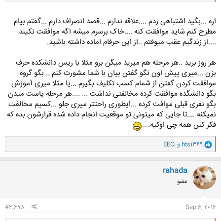
اره ...بگید اشتباهی زدم ....علاقه ندارم ...قصد انصراف دارم ...گفتم بیام
مطرح کنم شاید موافقت کنه ....خاک برسرم میشه اگه موافقت نکیند
کلیک کنید تا باز شود...
....از زندگیم عقب میوفتم ..از این حرفام اماده داشته باشید.
هر روز برید ..هر مرحله هم میرید میگن برو مثلا با ریس دانشکده حرف
بزن ...میری پیش اون نگو گفتن بیان با شما مشورت کنم ...بگو گروه
موافقت کردن گفتن از شمام کسب تکلیف بگیرم ...یا مثلا میری آموزش
بگو دانشگده موافقت کرده مخالفتی نداشت ... ....هر مرحله پاست میدن
بگو نفری قبلی موافت کرده ...ایطوری راحتتر میری جلو ...کسیم مخالفت
نمیکنه ....تا جایی که میتونی تو موقعیت انجام داده شده قرارشون بده که
فکر کنن همه چی اوکیه....
و
hts1369
و
EECi
ا
ک
ن
rahada
ش
عضو
ه
ا
:
#2,678
Sep 6, 2016