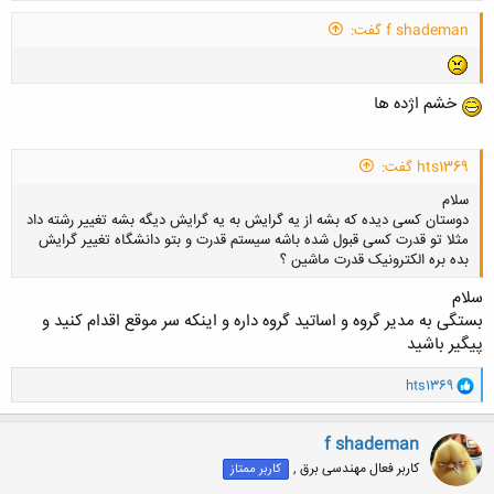
f shademan گفت:
خشم اژده ها
hts1369 گفت:
سلام
دوستان کسی دیده که بشه از یه گرایش به یه گرایش دیگه بشه تغییر رشته داد
مثلا تو قدرت کسی قبول شده باشه سیستم قدرت و بتو دانشگاه تغییر گرایش
بده بره الکترونیک قدرت ماشین ؟
سلام
بستگی به مدیر گروه و اساتید گروه داره و اینکه سر موقع اقدام کنید و
پیگیر باشید
کلیک کنید تا باز شود...
و
hts1369
ا
ک
ن
f shademan
ش
کاربر فعال مهندسی برق ,
کاربر ممتاز
ه
ا