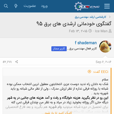
ورود
عضویت
کارشناسی ارشد مهندسی برق
گفتگوی خودمانی ارشدی های برق 95
ش
ت
Feb 13, 2015
Ice Man
ر
ا
و
ر
f shademan
ع
ی
کاربر فعال مهندسی برق ,
کاربر ممتاز
ک
خ
ن
ش
ن
ر
#2,671
Sep 6, 2016
د
و
ه
ع
EECi گفت:
م
و
سلام
ض
شک به دلتان راه ندید دوست عزیز، انتخابتون معقول ترین انتخاب ممکن بوده
و
شبانه با روزانه فرقی نداره از نظر ارزش مدرک ، ولی از نظر مالی شبانه رو باید
ع
شهریه بدید .
این رو در نظر بگیرید هزینه خوابگاه و رفت و آمد هزینه های جانبی در یه شهر
دیگه حتی اگر روزانه بخونید زیاد در میاد و به نظر من چندان فرقی نمی کنه
برای تحصیل در دوره شبانه میتونید
وام شهریه
هم بگیرید و بعد فارغ التحصیلی
قسط بندی میکنن تا پرداخت کنید
کلیک کنید تا باز شود...