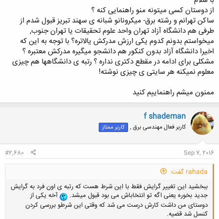
با سلام
از دوستان کسی میتونه منو راهنمایی کنه ؟
ساکن تهرانم و رشته برق- میکرونانو شبانه ی سهند تبریز قبول شدم از
طرفی هم دانشگاه آزاد تهران واحد علوم تحقیقات یا تهران جنوب,
میخواستم بدونم کدوم یکی ارزش مدرکش یالاتره؟ با توجه به این که
اخیرا دانشگاه آزاد بدون کنکور هم دانشجو میگیره مدرکش معتبره ؟
مشکلی برای ادامه در مقطع دکتری نداره ؟ رتبه ی دانشگاهها هم چیزی
معلوم نمیکنه هر سایتی ی چیزی نوشته!
ممنون میشم راهنماییم کنید
f shademan
کاربر فعال مهندسی برق ,
کاربر ممتاز
#2,680
Sep 7, 2016
rahada گفت:
ببخشید این تغییر گرایش فقط با این شرط هست که رتبه ی اون فرد به گرایش
جدید بخوره یعنی اگه تو انتخاباش می بود قبول میشد.
آخه یکی از
دوستای من داشت کارش درست می شد که وقتی این شرطو بررسی کردن
کنسل شد قضیه.