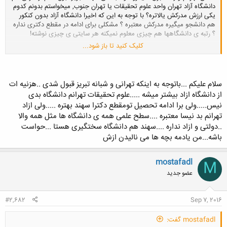
دانشگاه آزاد تهران واحد علوم تحقیقات یا تهران جنوب, میخواستم بدونم کدوم
یکی ارزش مدرکش یالاتره؟ با توجه به این که اخیرا دانشگاه آزاد بدون کنکور
هم دانشجو میگیره مدرکش معتبره ؟ مشکلی برای ادامه در مقطع دکتری نداره
؟ رتبه ی دانشگاهها هم چیزی معلوم نمیکنه هر سایتی ی چیزی نوشته!
کلیک کنید تا باز شود...
ممنون میشم راهنماییم کنید
سلام علیکم ...باتوجه به اینکه تهرانی و شبانه تبریز قبول شدی ..هزنیه ات
از دانشگاه ازاد بیشتر میشه .....علوم تحقیقات تهرانم دانشگاه بدی
نیس.....ولی برا ادامه تحصیل تومقطع دکترا سهند بهتره .....ولی ازاد
تهرانم بد نیسا معتبره ....سطح علمی همه ی دانشگاه ها مثل همه والا
..دولتی و ازاد نداره ....سهند هم دانشگاه سختگیری هستا ...حواست
باشه...من یادمه بچه ها می نالیدن ازش
mostafadl
M
عضو جدید
#2,682
Sep 7, 2016
mostafadl گفت: