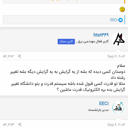
میدان هم جا برای کار و ارائه مقاله بیشتری داره
دانشگاه فردوسی هم عالیه ( از مخابرات نوری دانشگاه تبریز و صنعتی شیراز
بهتره)
و
EECi
ا
با قدرت شروع کنید ، ان شالله موفق خواهید شد
ک
ن
hts1369
ش
کاربر فعال مهندسی برق ,
کاربر ممتاز
ه
ا
:
#2,672
Sep 6, 2016
سلام
دوستان کسی دیده که بشه از یه گرایش به یه گرایش دیگه بشه تغییر
رشته داد
مثلا تو قدرت کسی قبول شده باشه سیستم قدرت و بتو دانشگاه تغییر
گرایش بده بره الکترونیک قدرت ماشین ؟
EECi
مدیر بازنشسته
#2,673
Sep 6, 2016