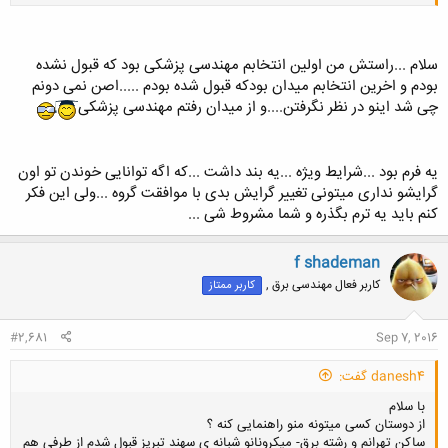
سلام ...راستش من اولین انتخابم مهندسی پزشکی بود که قبول نشده
کلیک کنید تا باز شود...
بودم و اخرین انتخابم میدان بودکه قبول شده بودم .....اصن نمی دونم
چی شد اینو در نظر نگرفتن....و از میدان رفتم مهندسی پزشکی
یه فرم بود ...شرایط ویژه ...یه بند داشت ...که اگه توانایی خوندن تو اون
گرایشو نداری میتونی تغییر گرایش بدی با موافقت گروه ...ولی این فکر
کنم باید یه ترم بگذره و شما مشروط شی ...
f shademan
کاربر فعال مهندسی برق ,
کاربر ممتاز
#2,681
Sep 7, 2016
danesh4 گفت:
با سلام
از دوستان کسی میتونه منو راهنمایی کنه ؟
ساکن تهرانم و رشته برق- میکرونانو شبانه ی سهند تبریز قبول شدم از طرفی هم