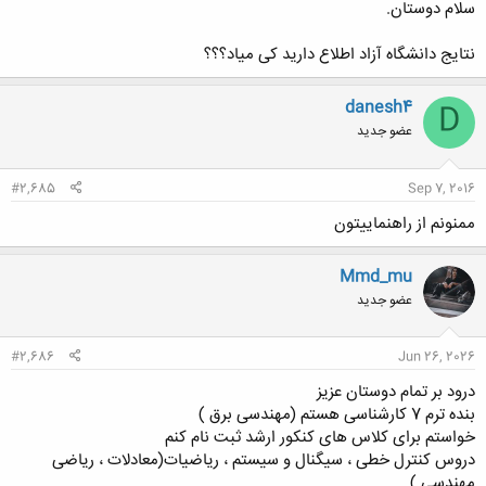
سلام دوستان.
نتایج دانشگاه آزاد اطلاع دارید کی میاد؟؟؟
danesh4
D
عضو جدید
#2,685
Sep 7, 2016
ممنونم از راهنماییتون
Mmd_mu
عضو جدید
#2,686
Jun 26, 2026
درود بر تمام دوستان عزیز
بنده ترم 7 کارشناسی هستم (مهندسی برق )
خواستم برای کلاس های کنکور ارشد ثبت نام کنم
دروس کنترل خطی ، سیگنال و سیستم ، ریاضیات(معادلات ، ریاضی
مهندسی )