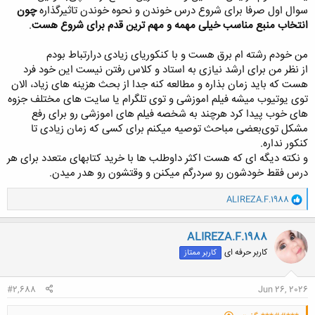
سوال اول‌ صرفا برای شروع درس خوندن و نحوه خوندن تاثیرگذاره
چون
انتخاب منبع مناسب خیلی مهمه و مهم ترین قدم برای شروع هست
.
من خودم رشته ام برق هست و با کنکوریای زیادی درارتباط بودم
از نظر من برای ارشد نیازی به استاد و کلاس رفتن نیست این خود فرد
هست که باید زمان بذاره و مطالعه کنه جدا از بحث هزینه های زیاد، الان
توی‌ یوتیوب میشه فیلم اموزشی و توی تلگرام یا سایت های مختلف جزوه
های خوب پیدا کرد هرچند به شخصه فیلم های اموزشی رو برای رفع
مشکل توی‌بعضی مباحث توصیه میکنم برای کسی که زمان زیادی تا
کنکور‌ نداره.
و نکته دیگه ای که هست اکثر داوطلب ها با خرید کتابهای متعدد برای هر
درس فقط خودشون رو سردرگم میکنن و وقتشون رو هدر میدن.
و
ALIREZA.F.1988
ا
ک
ن
ALIREZA.F.1988
ش
کاربر حرفه ای
کاربر ممتاز
ه
ا
:
#2,688
Jun 26, 2026