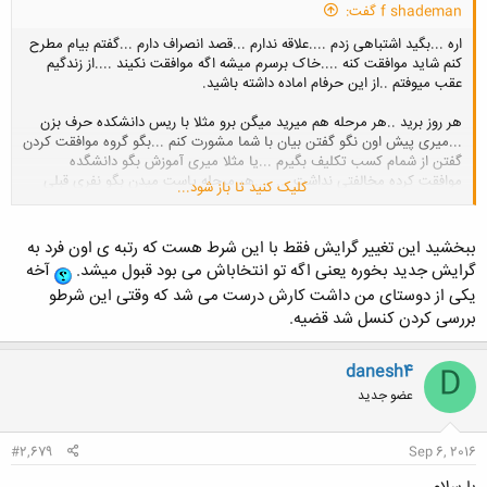
f shademan گفت:
اره ...بگید اشتباهی زدم ....علاقه ندارم ...قصد انصراف دارم ...گفتم بیام مطرح
کنم شاید موافقت کنه ....خاک برسرم میشه اگه موافقت نکیند ....از زندگیم
عقب میوفتم ..از این حرفام اماده داشته باشید.
هر روز برید ..هر مرحله هم میرید میگن برو مثلا با ریس دانشکده حرف بزن
...میری پیش اون نگو گفتن بیان با شما مشورت کنم ...بگو گروه موافقت کردن
گفتن از شمام کسب تکلیف بگیرم ...یا مثلا میری آموزش بگو دانشگده
موافقت کرده مخالفتی نداشت ... ....هر مرحله پاست میدن بگو نفری قبلی
کلیک کنید تا باز شود...
موافت کرده ...ایطوری راحتتر میری جلو ...کسیم مخالفت نمیکنه ....تا جایی
که میتونی تو موقعیت انجام داده شده قرارشون بده که فکر کنن همه چی
اوکیه....
ببخشید این تغییر گرایش فقط با این شرط هست که رتبه ی اون فرد به
گرایش جدید بخوره یعنی اگه تو انتخاباش می بود قبول میشد.
آخه
یکی از دوستای من داشت کارش درست می شد که وقتی این شرطو
بررسی کردن کنسل شد قضیه.
danesh4
D
عضو جدید
#2,679
Sep 6, 2016