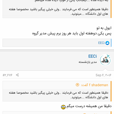
بله دیده شده ...اینجانب یکی از موارد دیده شده میباشم.
دقیقا همینطور است که می فرمایند ..ولی خیلی پیگیر باشید مخصوصا هفته
های اول دانشگاه ...میتونید.
ایول به تو
کلیک کنید تا باز شود...
پس یکی دوهفته اول باید هر روز برم پیش مدیر گروه
و
EECi
ا
ک
ن
EECi
ش
مدیر بازنشسته
ه
ا
:
#2,676
Sep 6, 2016
f shademan گفت:
دقیقا همینطور است که می فرمایند ..ولی خیلی پیگیر باشید مخصوصا هفته
های اول دانشگاه ...میتونید.
دقیقا من همیشه درست میگم