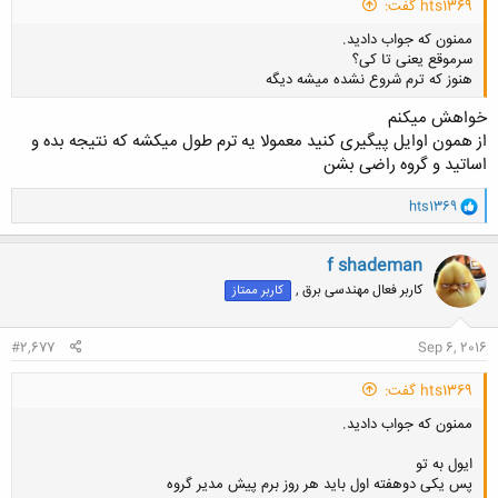
hts1369 گفت:
ممنون که جواب دادید.
کلیک کنید تا باز شود...
سرموقع یعنی تا کی؟
هنوز که ترم شروع نشده میشه دیگه
خواهش میکنم
از همون اوایل پیگیری کنید معمولا یه ترم طول میکشه که نتیجه بده و
اساتید و گروه راضی بشن
کلیک کنید تا باز شود...
و
hts1369
ا
ک
ن
f shademan
ش
کاربر فعال مهندسی برق ,
کاربر ممتاز
ه
ا
:
#2,677
Sep 6, 2016
hts1369 گفت:
ممنون که جواب دادید.
ایول به تو
پس یکی دوهفته اول باید هر روز برم پیش مدیر گروه