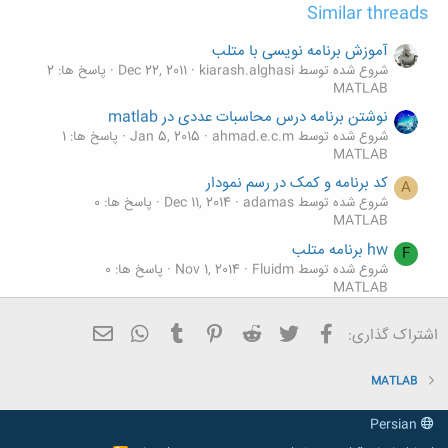
Similar threads
آموزش برنامه نویسی با متلب
شروع شده توسط kiarash.alghasi
Dec 22, 2011
پاسخ ها: 2
MATLAB
نوشتن برنامه درس محاسبات عددی در matlab
شروع شده توسط ahmad.e.c.m
Jan 5, 2015
پاسخ ها: 1
MATLAB
کد برنامه و کمک در رسم نمودار
A
شروع شده توسط adamas
Dec 11, 2014
پاسخ ها: 0
MATLAB
hw برنامه متلب
F
شروع شده توسط Fluidm
Nov 1, 2014
پاسخ ها: 0
MATLAB
برنامه درونیاب لاگرانژ
M
فیسبوک
تویتر
Reddit
Pinterest
Tumblr
ایمیل
WhatsApp
اشتراک گذاری:
شروع شده توسط mohsen ghobadi
Nov 3, 2013
پاسخ ها: 2
MATLAB
MATLAB
Persian