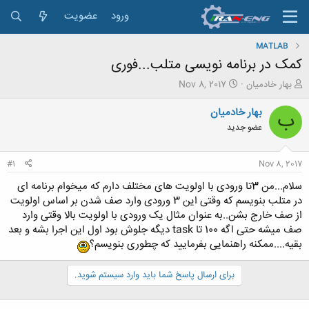
ورود
عضویت
MATLAB
کمک در برنامه نویسی متلب...فوری
ش
ت
بهار خادمیان
Nov 8, 2017
ر
ا
و
ر
بهار خادمیان
ب
ع
ی
عضو جدید
ک
خ
ن
ش
ن
ر
#1
Nov 8, 2017
د
و
ه
ع
سلام...من 3تا ورودی با اولویت های مختلف دارم که میخوام برنامه ای
م
در متلب بنویسم که وقتی این 3 ورودی وارد صف شدن بر اساس اولویت
و
از صف خارج بشن..به عنوان مثال یک ورودی با اولویت بالا وقتی وارد
ض
صف میشه حتی اگه 100 تا task دیگه جلوش بود اول این اجرا بشه و بعد
و
بقیه....ممکنه راهنمایی بفرمایید که چطوری بنویسم؟
ع
برای ارسال پاسخ شما باید وارد سیستم شوید.