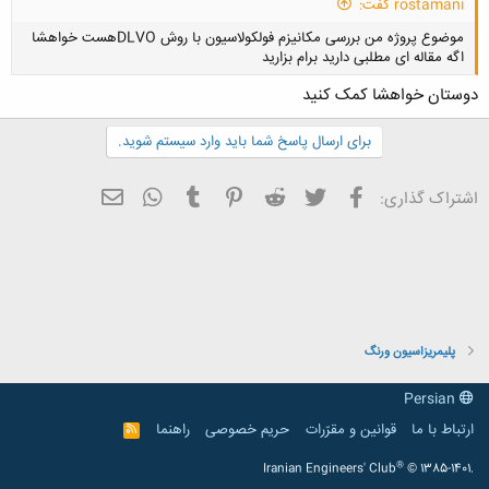
rostamani گفت:
موضوع پروژه من بررسی مکانیزم فولکولاسیون با روش DLVOهست خواهشا
اگه مقاله ای مطلبی دارید برام بزارید
دوستان خواهشا کمک کنید
برای ارسال پاسخ شما باید وارد سیستم شوید.
فیسبوک
تویتر
Reddit
Pinterest
Tumblr
ایمیل
WhatsApp
اشتراک گذاری:
پلیمریزاسیون ورنگ
Persian
ارتباط با ما
قوانین و مقرّرات
حریم خصوصی
راهنما
R
S
S
®
Iranian Engineers' Club
© 1385-1401.