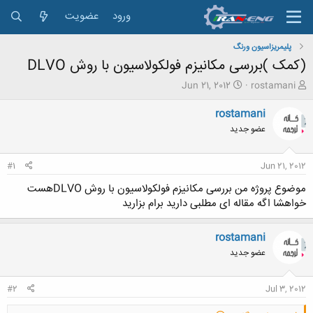
ورود
عضویت
پلیمریزاسیون ورنگ
(کمک )بررسی مکانیزم فولکولاسیون با روش DLVO
ش
ت
Jun 21, 2012
rostamani
ر
ا
و
ر
rostamani
ع
ی
عضو جدید
ک
خ
ن
ش
ن
ر
#1
Jun 21, 2012
د
و
ه
ع
موضوع پروژه من بررسی مکانیزم فولکولاسیون با روش DLVOهست
م
خواهشا اگه مقاله ای مطلبی دارید برام بزارید
و
ض
و
rostamani
ع
عضو جدید
#2
Jul 3, 2012