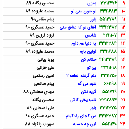
9
3311476
بمون
محسن يگانه 89
10
3311683
تو جون منی تو
محمد علیزاده 89
11
5512789
باور
پیام مقامی90
12
3312382
آهای تو که عشق منی
حمید عسگری 90
13
2211107
شانس
فرزاد فرزین 89
14
3312384
یه دنیا غم دارم
حمید عسگری 90
15
3311688
اولین باره
محمد علیزاده 89
16
4413389
حلالم كن
پویا بیاتی
17
3311418
بی تو
علی خزائی
18
3311250
دلم گرفته. قطعه 2
امین رستمی
19
661198
قلبم می گه
پیام صالحی
20
551799
گريه نكن
مهدي سعادتي 88
21
3312894
قلب یخی.کاش
محسن یگانه
22
3311375
باور
علی اصحابی 89
23
3312387
من کجای زندگیتم
حمید عسگری 90
24
5511140
این چه حسیه
سهراب پاکزاد 88