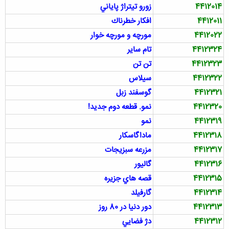
4412014
زورو تيتراژ پاياني
4412011
افكار خطرناك
4412022
مورچه و مورچه خوار
4412324
تام ساير
4412323
تن تن
4412322
سيلاس
4412321
گوسفند زبل
4412320
نمو. قطعه دوم جدید!
4412319
نمو
4412318
ماداگاسكار
4412317
مزرعه سبزيجات
4412316
گاليور
4412315
قصه هاي جزيره
4412314
گارفيلد
4412313
دور دنيا در 80 روز
4412312
دژ فضايي