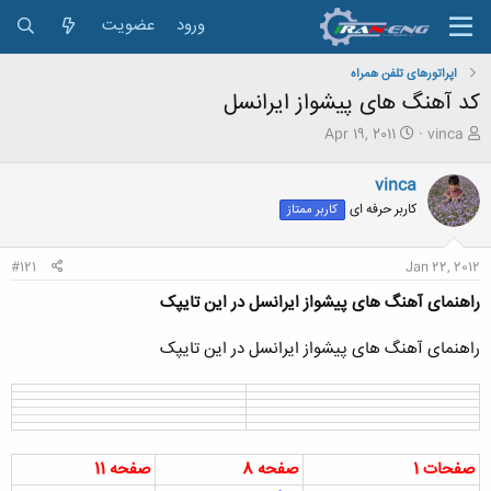
ورود
عضویت
اپراتورهای تلفن همراه
کد آهنگ های پیشواز ایرانسل
ش
ت
Apr 19, 2011
vinca
ر
ا
و
ر
vinca
ع
ی
کاربر حرفه ای
کاربر ممتاز
ک
خ
ن
ش
ن
ر
#121
Jan 22, 2012
د
و
ه
ع
راهنمای آهنگ های پیشواز ایرانسل در این تایپک
م
و
راهنمای آهنگ های پیشواز ایرانسل در این تایپک
ض
و
ع
صفحات 1
صفحه 8
صفحه 11