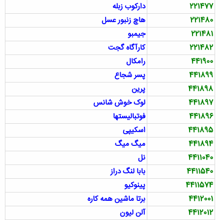
221477
دارکوب زبله
221480
هاچ زنبور عسل
221481
جیمبو
221482
کارآگاه گجت
441900
رامکال
441899
پسر شجاع
441898
پرین
441897
لوک خوش شانس
441896
فوتبالیستها
441895
اسکیپی
441894
میگ میگ
4411040
نل
4411540
بابا لنگ دراز
4411574
پينوكيو
4412001
برتا ماشين همه كاره
4412012
آلن ليون