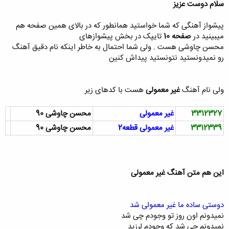
سلام دوست عزیز
پیشواز آهنگی که شما خواستید همانطور که در بالای همین صفحه هم
کلیک کنید تا باز شود...
میبینید در
صفحه 10
تایپک در بخش پیشوازهای
محسن چاوشی هست . ولی شما احتمال به خاطر اینکه نام دقیق آهنگ
رو نمیدونستید نتونستید پیداش کنین
ولی نام آهنگ
غیر معمولی
هست با کدهای زیر
3312327
غیر معمولی
محسن چاوشی 90
3312339
غیر معمولی قطعه2
محسن چاوشی 90
این هم متن آهنگ غیر معمولی
دوستی ساده ما غیر معمولی شد
نمیدونم اون روز تو وجودم چی شد
نمیدونم چی شد که وجودم لرزید