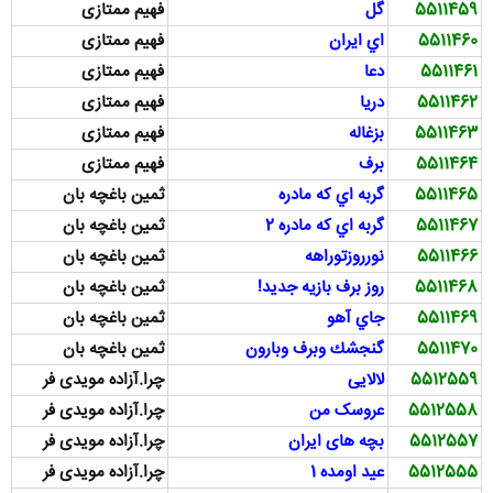
5511459
گل
فهیم ممتازی
5511460
اي ايران
فهیم ممتازی
5511461
دعا
فهیم ممتازی
5511462
دريا
فهیم ممتازی
5511463
بزغاله
فهیم ممتازی
5511464
برف
فهیم ممتازی
5511465
گربه اي كه مادره
ثمین باغچه بان
5511467
گربه اي كه مادره 2
ثمین باغچه بان
5511466
نورروزتوراهه
ثمین باغچه بان
5511468
روز برف بازيه جدید!
ثمین باغچه بان
5511469
جاي آهو
ثمین باغچه بان
5511470
گنجشك وبرف وبارون
ثمین باغچه بان
5512559
لالایی
چرا.آزاده مویدی فر
5512558
عروسک من
چرا.آزاده مویدی فر
5512557
بچه های ایران
چرا.آزاده مویدی فر
5512555
عید اومده 1
چرا.آزاده مویدی فر