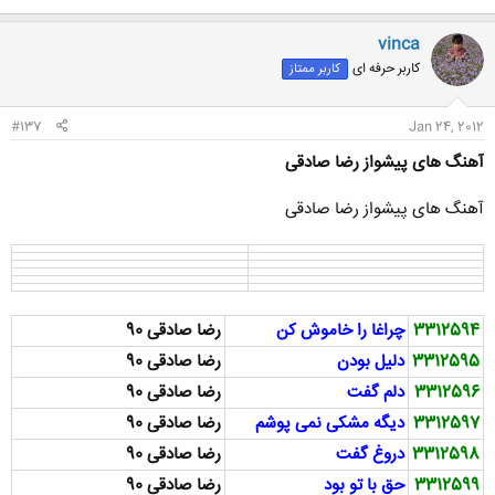
vinca
کاربر حرفه ای
کاربر ممتاز
#137
Jan 24, 2012
آهنگ های پیشواز رضا صادقی
آهنگ های پیشواز رضا صادقی
3312594
چراغا را خاموش کن
رضا صادقی 90
3312595
دلیل بودن
رضا صادقی 90
3312596
دلم گفت
رضا صادقی 90
3312597
دیگه مشکی نمی پوشم
رضا صادقی 90
3312598
دروغ گفت
رضا صادقی 90
3312599
حق با تو بود
رضا صادقی 90