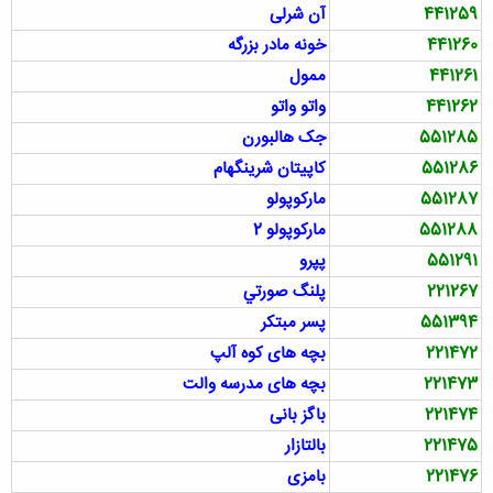
441259
آن شرلی
441260
خونه مادر بزرگه
441261
ممول
441262
واتو واتو
551285
جک هالبورن
551286
کاپیتان شرینگهام
551287
مارکوپولو
551288
مارکوپولو 2
551291
پپرو
221267
پلنگ صورتي
551394
پسر مبتکر
221472
بچه های کوه آلپ
221473
بچه های مدرسه والت
221474
باگز بانی
221475
بالتازار
221476
بامزی