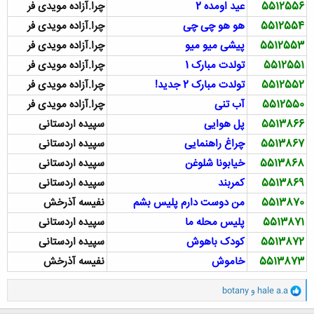
5512556
عید اومده 2
چرا.آزاده مویدی فر
5512554
هو هو چی چی
چرا.آزاده مویدی فر
5512553
پیشی میو میو
چرا.آزاده مویدی فر
5512551
تولدت مبارک 1
چرا.آزاده مویدی فر
5512552
تولدت مبارک 2 جدید!
چرا.آزاده مویدی فر
5512550
آب تنی
چرا.آزاده مویدی فر
5513866
پل هوایی
سپیده اردستانی
5513867
چراغ راهنمایی
سپیده اردستانی
5513868
خیابونا شلوغن
سپیده اردستانی
5513869
کمربند
سپیده اردستانی
5513870
من دوست دارم پلیس بشم
نفیسه آذرخش
5513871
پلیس محله ما
سپیده اردستانی
5513872
کودک باهوش
سپیده اردستانی
5513873
خاموش
نفیسه آذرخش
و
hale a.a
و
botany
ا
ک