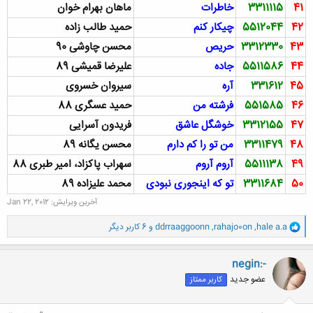
41
3311115
خاطرات
ماهان بهرام خوان
42
5512044
چیکار کنم
حمید طالب زاده
43
3312330
حریص
محسن چاوشی 90
44
5511586
جاده
علیرضا قمیشی 89
45
331612
آره
سیروان خسروی
46
551585
فرشته من
حمید عسگری 88
47
3312155
خوشگل عاشق
فریدون آسرایی
48
3311479
من تو را کم دارم
محسن يگانه 89
49
5511138
آروم آروم
سهراب پاکزاد، امیر طبری 88
50
3311684
تو که اینجوری نبودی
محمد علیزاده 89
آخرین ویرایش:
Jan 22, 2012
و
hale a.a
,
rahajo0on
,
ddrraaggoonn
و 6 کاربر دیگر
ا
ک
ن
negin:-
ش
عضو جدید
کاربر ممتاز
ه
ا
: