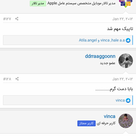
مدیر تالار موبایل متخصص سیستم عامل Apple
مدیر تالار
ه
ا
:
#127
Jan 22, 2012
تاپیک مهم شد
و
hale a.a
,
vinca
و
Atila.angel
ا
ک
ن
ddrraaggoonn
ش
عضو جدید
ه
ا
:
#128
Jan 22, 2012
بابا دمت گرم............
و
vinca
ا
ک
ن
vinca
ش
کاربر حرفه ای
کاربر ممتاز
ه
ا
: