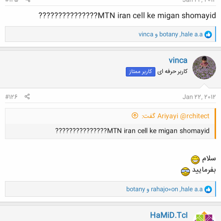
MTN iran cell ke migan shomayid???????????????
و
hale a.a
,
botany
و
vinca
ا
ک
ن
vinca
ش
کاربر حرفه ای
کاربر ممتاز
ه
ا
:
#126
Jan 22, 2012
Ariyayi @rchitect گفت:
MTN iran cell ke migan shomayid???????????????
سلام
بفرمایید
و
hale a.a
,
rahajo0on
و
botany
ا
کلیک کنید تا باز شود...
ک
ن
HaMiD.TcI
ش