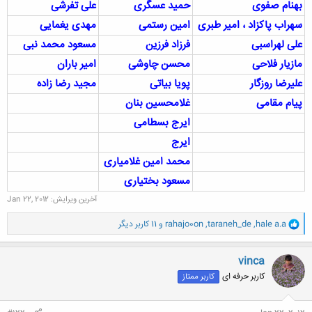
بهنام صفوی
حمید عسگری
علی تفرشی
سهراب پاکزاد ، امیر طبری
امین رستمی
مهدی یغمایی
علی لهراسبی
فرزاد فرزین
مسعود محمد نبی
مازیار فلاحی
محسن چاوشی
امیر باران
علیرضا روزگار
پویا بیاتی
مجید رضا زاده
پیام مقامی
غلامحسین بنان
ایرج بسطامی
ایرج
محمد امین غلامیاری
مسعود بختیاری
آخرین ویرایش:
Jan 22, 2012
و
hale a.a
,
taraneh_de
,
rahajo0on
و 11 کاربر دیگر
ا
ک
ن
vinca
ش
کاربر حرفه ای
کاربر ممتاز
ه
ا
: