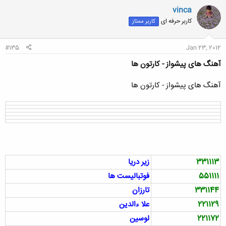
ن
vinca
ش
کاربر حرفه ای
کاربر ممتاز
ه
ا
:
#135
Jan 23, 2012
آهنگ های پیشواز - کارتون ها
آهنگ های پیشواز - کارتون ها
331113
زير دريا
551111
فوتبالیست ها
331144
تارزان
221129
علا ءالدین
221172
لوسین