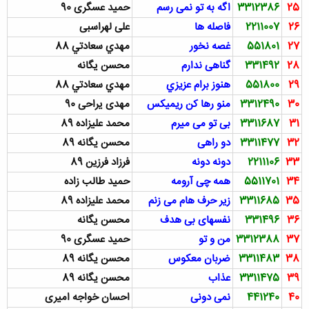
25
3312386
اگه به تو نمی رسم
حمید عسگری 90
26
2211007
فاصله ها
علی لهراسبی
27
551801
غصه نخور
مهدي سعادتي 88
28
331492
گناهی ندارم
محسن یگانه
29
551800
هنوز برام عزيزي
مهدي سعادتي 88
30
3312490
منو رها کن ريميکس
مهدی یراحی 90
31
3311687
بی تو می میرم
محمد علیزاده 89
32
3311477
دو راهی
محسن يگانه 89
33
2211106
دونه دونه
فرزاد فرزین 89
34
5511701
همه چی آرومه
حمید طالب زاده
35
3311685
زیر حرف هام می زنم
محمد علیزاده 89
36
331496
نفسهای بی هدف
محسن یگانه
37
3312388
من و تو
حمید عسگری 90
38
3311483
ضربان معکوس
محسن يگانه 89
39
3311475
عذاب
محسن يگانه 89
40
441240
نمی دونی
احسان خواجه امیری