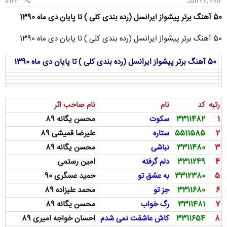
#122
Jan 22, 2012
50 آهنگ برتر پیشواز ایرانسل (رده بندی کلی ) تا پایان دی ماه 1390
50 آهنگ برتر پیشواز ایرانسل (رده بندی کلی ) تا پایان دی ماه 1390
50 آهنگ برتر پیشواز ایرانسل (رده بندی کلی ) تا پایان دی ماه 1390
رتبه
کد
نام
نام صاحب اثر
1
3311482
سکوت
محسن يگانه 89
2
5511585
ستاره
علیرضا قمیشی 89
3
3311480
نباشی
محسن يگانه 89
4
3311249
دلم گرفته
امین رستمی
5
3312380
به عشق تو
حمید عسگری 90
6
3311680
جز تو
محمد علیزاده 89
7
3311481
رگ خواب
محسن يگانه 89
8
3311654
کاش عاشقت نمی شدم
احسان خواجه امیری 89