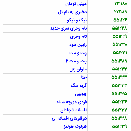
221180
میتی کومان
221189
دختري به نام نل
551126
نیک و نیکو
551228
تام وجری سری جدید
551229
تام وجری
551230
رابین هود
551231
پت و مت
551389
پت و مت 2
551232
ملوان زبل
551233
حنا
551234
گربه سگ
551235
چوبین
551236
فردی مورچه سیاه
551237
افسانه شجاعان
551238
دوقلوهای افسانه ای
551239
شرلوک هولمز