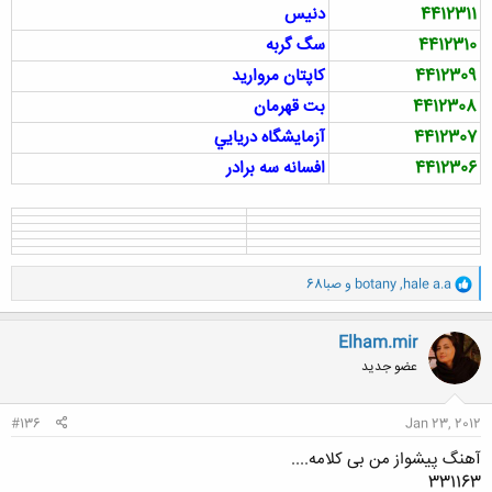
4412311
دنيس
4412310
سگ گربه
4412309
كاپتان مرواريد
4412308
بت قهرمان
4412307
آزمايشگاه دريايي
4412306
افسانه سه برادر
و
hale a.a
,
botany
و
صبا68
ا
ک
ن
Elham.mir
ش
عضو جدید
ه
ا
:
#136
Jan 23, 2012
آهنگ پیشواز من بی کلامه....
331163