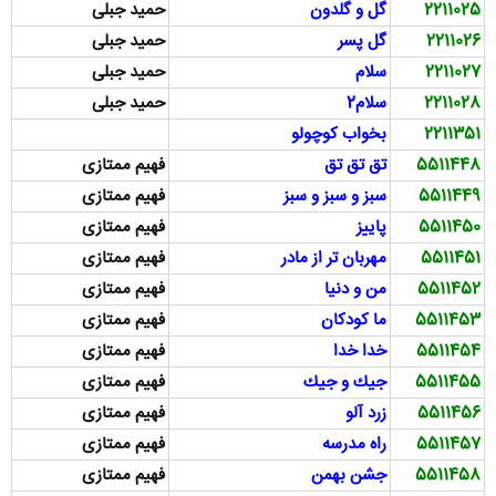
2211025
گل و گلدون
حمید جبلی
2211026
گل پسر
حمید جبلی
2211027
سلام
حمید جبلی
2211028
سلام2
حمید جبلی
2211351
بخواب کوچولو
5511448
تق تق تق
فهیم ممتازی
5511449
سبز و سبز و سبز
فهیم ممتازی
5511450
پاييز
فهیم ممتازی
5511451
مهربان تر از مادر
فهیم ممتازی
5511452
من و دنيا
فهیم ممتازی
5511453
ما كودكان
فهیم ممتازی
5511454
خدا خدا
فهیم ممتازی
5511455
جيك و جيك
فهیم ممتازی
5511456
زرد آلو
فهیم ممتازی
5511457
راه مدرسه
فهیم ممتازی
5511458
جشن بهمن
فهیم ممتازی