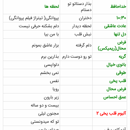
بذار دستاتو تو
خداحافظ
لحظه ها
دستام
10:30
دختران
پروانگی( تیتراژ فیلم پروانگی)
عادت عاشقی
لحظه دیدار
دلم بشکنه حرفی نیست
دل تنها
نبش قلب
با من بیا
فرض
دلم گرفته
بزار عاشق بمونم
محال(ریمیکس)
گریه
تو رو دوست دارم
بذارین برم
بانوی خیال
دلواپسی
طوقی
نمی بخشم
قلب یخی
نفس
فرض محال
رویا
عمق احساس
زیر بارون
بیست و دو ساله
آلبوم قلب یخی 2
مجنون لیلی
تو که میدونستی
آدمکای برفی
صدای بارون