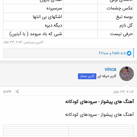
عکس چشمات
سرسپرده
بوسه تیغ
اشکهای بی انتها
گل نازم
دیگه دیره
حرفی نیست
شبی که باد میومد ( با آبتین)
آخرین ویرایش:
Jan 23, 2012
و
hale a.a
و
صبا68
ا
ک
ن
vinca
ش
کاربر حرفه ای
کاربر ممتاز
ه
ا
:
#134
Jan 23, 2012
آهنگ های پیشواز - سرودهای کودکانه
آهنگ های پیشواز - سرودهای کودکانه