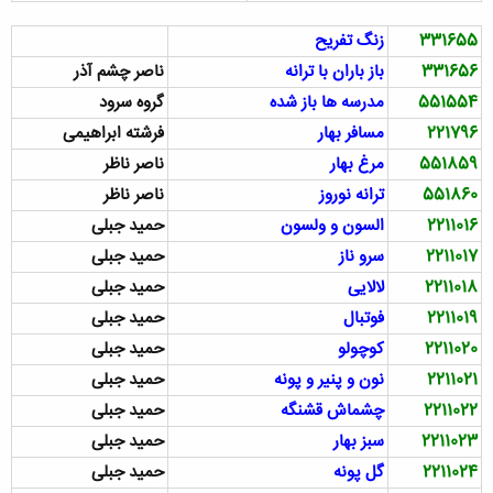
331655
زنگ تفریح
331656
باز باران با ترانه
ناصر چشم آذر
551554
مدرسه ها باز شده
گروه سرود
221796
مسافر بهار
فرشته ابراهیمی
551859
مرغ بهار
ناصر ناظر
551860
ترانه نوروز
ناصر ناظر
2211016
السون و ولسون
حمید جبلی
2211017
سرو ناز
حمید جبلی
2211018
لالایی
حمید جبلی
2211019
فوتبال
حمید جبلی
2211020
کوچولو
حمید جبلی
2211021
نون و پنیر و پونه
حمید جبلی
2211022
چشماش قشنگه
حمید جبلی
2211023
سبز بهار
حمید جبلی
2211024
گل پونه
حمید جبلی