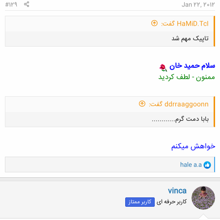
#129
Jan 22, 2012
HaMiD.TcI گفت:
تاپیک مهم شد
سلام حمید خان
ممنون - لطف کردید
کلیک کنید تا باز شود...
ddrraaggoonn گفت:
بابا دمت گرم............
خواهش میکنم
و
hale a.a
ا
ک
کلیک کنید تا باز شود...
ن
vinca
ش
کاربر حرفه ای
کاربر ممتاز
ه
ا
: