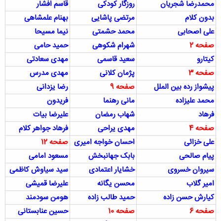
محمدرضا شجریان
روزگار کودکی
قاسم افشار
بدون کلام
مرتضی پاشایی
بهنام علمشاهی
علی اصحابی
محمد حشمتی
نیما مسیحا
صفحه 2
شهرام شکوهی
حمید حامی
کیتارو
سعید قاسمی
مهدی سعادتی
صفحه 3
پژمان کلانی
مهدی مدرس
پیشواز رده بین الملل
صفحه 9
رضا یزدانی
محمد علیزاده
مانی رهنما
فریدون
فرهاد
شهاب رمضان
علیرضا بیات
صفحه 4
مهدی یراحی
فرهاد جواهر کلام
علی خزائی
احسان خواجه امیری
صفحه 12
پیام صالحی
بابک جهانبخش
مسعود امامی
سیروان خسروی
خشایار اعتمادی
سید سیاوش کاظمی
امیر گلاب
محسن یگانه
علیرضا قمیشی
کیارش حسن زاده
حمید طالب زاده
هومن سودمند
صفحه 6
صفحه 10
حسین عنابستانی