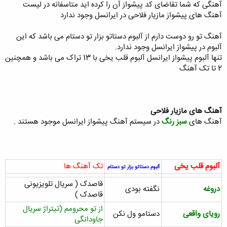
آهنگی که شما تقاضای کد پیشواز آن را کرده اید متاسفانه در لیست
2211516
سریال جاودانگی.قطعه2
مازیار فلاحی
کلیک کنید تا باز شود...
آهنگ های پیشواز مازیار فلاحی در ایرانسل وجود ندارد
3312862
لحظه ها
مازیار فلاحی
آهنگ تو رو دوست دارم از آلبوم دستاتو بزار تو دستام می باشد که این
آلبوم در پیشواز ایرانسل وجود ندارد.
تنها آلبوم پیشواز ایرانسل آلبوم قلب یخی با 13 تراک می باشد و همچنین
2 تا تک آهنگ
آهنگ های مازیار فلاحی
آهنگ های
سبز رنگ
در سیستم آهنگ پیشواز ایرانسل موجود هستند .
آلبوم قلب یخی
تک آهنگ ها
آلبوم دستاتو بزار تو دستام
قاصدک ( سریال تلویزیونی
دروغه
نگفته بودی
قاصدک )
از تو محرومم (تیتراژ سریال
رویای واقعی
دستامو ول نکن
جاودانگی