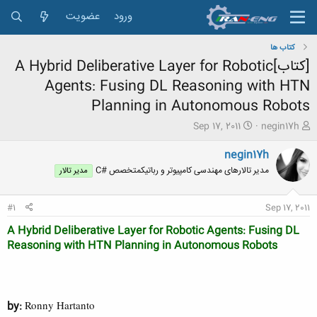
ورود
عضویت
کتاب ها
[کتاب]A Hybrid Deliberative Layer for Robotic
Agents: Fusing DL Reasoning with HTN
Planning in Autonomous Robots
ش
ت
Sep 17, 2011
negin17h
ر
ا
و
ر
negin17h
ع
ی
مدیر تالارهای مهندسی کامپیوتر و رباتیکمتخصص #C
مدیر تالار
ک
خ
ن
ش
ن
ر
#1
Sep 17, 2011
د
و
ه
ع
A Hybrid Deliberative Layer for Robotic Agents: Fusing DL
م
Reasoning with HTN Planning in Autonomous Robots
و
ض
و
ع
by:
Ronny Hartanto