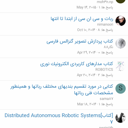
moh3n.np
پاسخ ها
1
May 14, 2015
ربات و سی ان سی از ابتدا تا انتها
nimanoori
پاسخ ها
8
Oct 10, 2014
کتاب پردازش تصویر گنزالس فارسی
نگار88
پاسخ ها
0
Apr 29, 2014
کتاب مدارهای كاربردی الكترونيك نوری
ROBOTICS
پاسخ ها
2
Apr 20, 2014
کتابی در مورد تقسیم بندیهای مختلف رباتها و همینطور
S
مشخصات فنی رباتها
sama87
پاسخ ها
1
Mar 18, 2014
[کتاب]Distributed Autonomous Robotic Systems
7