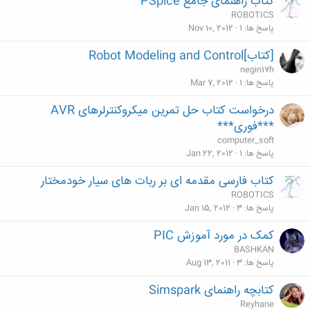
کتاب راهنمای جامع PSpice
ROBOTICS
پاسخ ها
1
Nov 10, 2012
[کتاب]Robot Modeling and Control
negin17h
پاسخ ها
1
Mar 7, 2012
درخواست کتاب حل تمرین میکروکنترلرهای AVR
***فوری***
computer_soft
پاسخ ها
1
Jan 22, 2012
کتاب فارسی مقدمه ای بر ربات های سیار خودمختار
ROBOTICS
پاسخ ها
3
Jan 15, 2012
کمک در مورد آموزش PIC
BASHKAN
پاسخ ها
3
Aug 13, 2011
کتابچه راهنمای Simspark
Reyhane