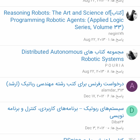
پاسخ ها
0
Aug 22, 2013
[کتاب]Reasoning Robots: The Art and Science of
Programming Robotic Agents: (Applied Logic
Series, Volume 33)
negin17h
پاسخ ها
1
Aug 22, 2013
مجموعه کتاب های Distributed Autonomous
Robotic Systems
P O U R I A
پاسخ ها
8
Aug 22, 2013
درخواست رفرنس برای کتب رشته مهندسی رباتیک (ارشد)
A
alamdar_313
پاسخ ها
6
Dec 17, 2012
سیستم‌های ربوتیک – برنامه‌های کاربردی، کنترل و برنامه
D
نویسی
Diba24
پاسخ ها
0
Dec 3, 2012