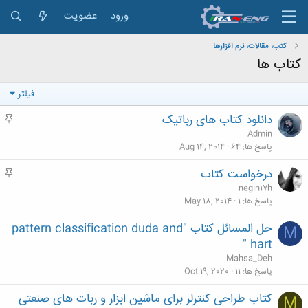
ورود
عضویت
کتب، مقالات، نرم افزارها
کتاب ها
فیلتر
دانلود کتاب های رباتیک
م
ه
Admin
م
پاسخ ها
64
Aug 14, 2014
درخواست کتاب
م
ه
negin17h
م
پاسخ ها
1
May 18, 2014
حل المسائل کتاب "pattern classification duda and
M
hart "
Mahsa_Deh
پاسخ ها
11
Oct 19, 2020
کتاب طراحی کنترلر برای ماشین ابزار و ربات های صنعتی
M