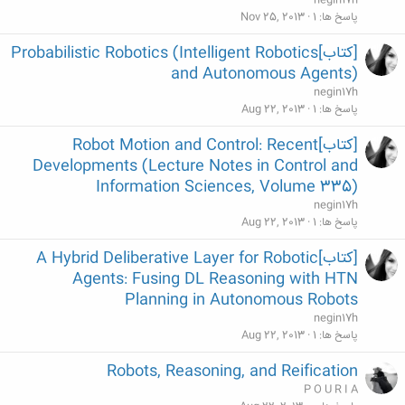
negin17h
پاسخ ها
1
Nov 25, 2013
[کتاب]Probabilistic Robotics (Intelligent Robotics
and Autonomous Agents)
negin17h
پاسخ ها
1
Aug 22, 2013
[کتاب]Robot Motion and Control: Recent
Developments (Lecture Notes in Control and
Information Sciences, Volume 335)
negin17h
پاسخ ها
1
Aug 22, 2013
[کتاب]A Hybrid Deliberative Layer for Robotic
Agents: Fusing DL Reasoning with HTN
Planning in Autonomous Robots
negin17h
پاسخ ها
1
Aug 22, 2013
Robots, Reasoning, and Reification
P O U R I A