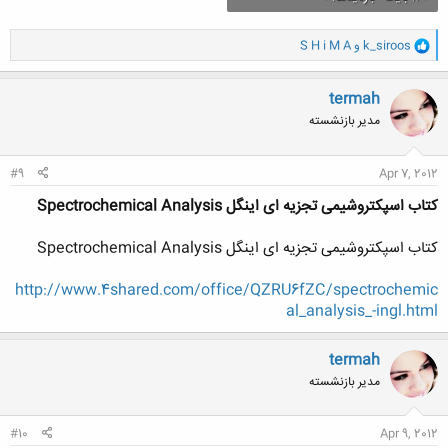
و
k_siroos
و
S H i M A
ا
ک
ن
termah
ش
مدیر بازنشسته
ه
ا
:
#9
Apr 7, 2012
کتاب اسپکتروشیمی تجزیه ای اینگل Spectrochemical Analysis
کتاب اسپکتروشیمی تجزیه ای اینگل Spectrochemical Analysis
http://www.4shared.com/office/QZRU6fZC/spectrochemic
al_analysis_-ingl.html
termah
مدیر بازنشسته
#10
Apr 9, 2012