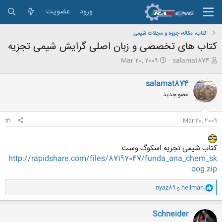
ورود
عضویت
کتاب، مقاله، جزوه و مجلات شیمی
کتاب های تخصصی و زبان اصلی گرایش شیمی تجزیه
ش
ت
Mar 20, 2009
salamat874
ر
ا
و
ر
salamat874
ع
ی
عضو جدید
ک
خ
ن
ش
ن
ر
#1
Mar 20, 2009
د
و
ه
ع
م
کتاب شیمی تجزیه اسکوگ وست
و
http://rapidshare.com/files/87197047/funda_ana_chem_sk
ض
و
oog.zip
ع
و
hellman
و
nyaz89
ا
ک
ن
Schneider
ش