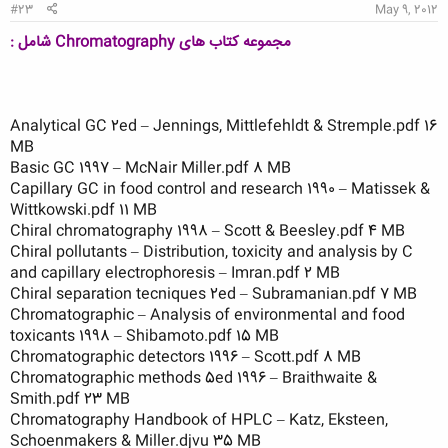
#23
May 9, 2012
مجموعه کتاب های Chromatography شامل :
Analytical GC 2ed – Jennings, Mittlefehldt & Stremple.pdf 16
MB
Basic GC 1997 – McNair Miller.pdf 8 MB
Capillary GC in food control and research 1990 – Matissek &
Wittkowski.pdf 11 MB
Chiral chromatography 1998 – Scott & Beesley.pdf 4 MB
Chiral pollutants – Distribution, toxicity and analysis by C
and capillary electrophoresis – Imran.pdf 2 MB
Chiral separation tecniques 2ed – Subramanian.pdf 7 MB
Chromatographic – Analysis of environmental and food
toxicants 1998 – Shibamoto.pdf 15 MB
Chromatographic detectors 1996 – Scott.pdf 8 MB
Chromatographic methods 5ed 1996 – Braithwaite &
Smith.pdf 23 MB
Chromatography Handbook of HPLC – Katz, Eksteen,
Schoenmakers & Miller.djvu 35 MB