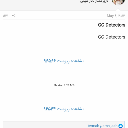
کاربر ممتاز تالار شیمی
#21
May 6, 2012
GC Detectors
GC Detectors
مشاهده پیوست 96566
file size :1.26 MB
مشاهده پیوست 96564
و
smn_ash
و
termah