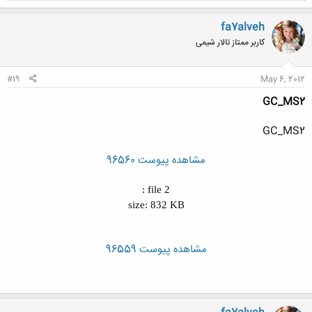
ک
ن
fa7alveh
ش
کاربر ممتاز تالار شیمی
ه
ا
:
#19
May 6, 2012
GC_MS2
GC_MS2
مشاهده پیوست 96560
file 2 :
size: 832 KB
مشاهده پیوست 96559