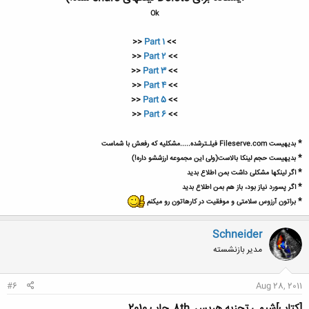
Ok
<<
Part 1
>>
<<
Part 2
>>
<<
Part 3
>>
<<
Part 4
>>
<<
Part 5
>>
<<
Part 6
>>
*
بدیهیست Fileserve.com فیلـترشده.....مشکلیه که رفعش با شماست
*
بدیهیست حجم لینکا بالاست(ولی این مجموعه ارزششو داره!)
*
اگر لینکها مشکلی داشت بمن اطلاع بدید
*
اگر پسورد نیاز بود، باز هم بمن اطلاع بدید
*
براتون آرزوس سلامتی و موفقیت در کارهاتون رو میکنم
Schneider
مدیر بازنشسته
#6
Aug 28, 2011
[کتاب]شیمی تجزیه هریس_8th_چاپ 2010