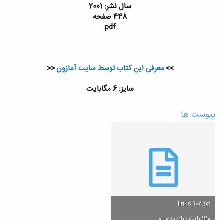
سال نشر: 2001
448 صفحه
pdf
>>
معرفی این کتاب توسط سایت آمازون
<<
سایز: 6 مگابایت
پیوست ها
links 902.txt
120 بایت · بازدیدها: 0