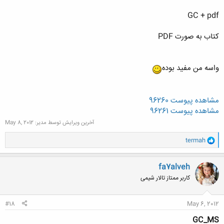
GC + pdf
کتاب به صورت PDF
واسه من مفید بوده
مشاهده پیوست 96260
مشاهده پیوست 96261
آخرین ویرایش توسط مدیر:
May 8, 2012
و
termah
ا
ک
ن
fa7alveh
ش
کاربر ممتاز تالار شیمی
ه
ا
:
#18
May 6, 2012
GC_MS