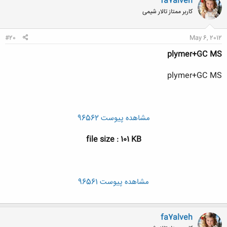
fa7alveh
کاربر ممتاز تالار شیمی
#20
May 6, 2012
plymer+GC MS
plymer+GC MS
مشاهده پیوست 96562
file size : 101 KB
مشاهده پیوست 96561
fa7alveh