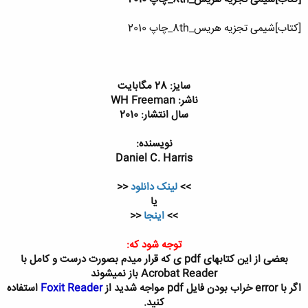
[کتاب]شیمی تجزیه هریس_8th_چاپ 2010
سایز: 28 مگابایت
ناشر: WH Freeman
سال انتشار: 2010
نویسنده:
Daniel C. Harris
>>
لینک دانلود
<<
یا
>>
اینجا
<<
توجه شود که:
بعضی از این کتابهای pdf ی که قرار میدم بصورت درست و کامل با
Acrobat Reader باز نمیشوند
اگر با error خراب بودن فایل pdf مواجه شدید از
Foxit Reader
استفاده
کنید.