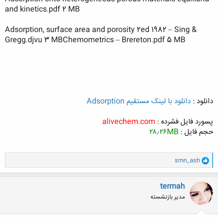
and kinetics.pdf 2 MB
Adsorption, surface area and porosity 2ed 1982 – Sing &
Gregg.djvu 3 MBChemometrics – Brereton.pdf 5 MB
دانلود :
دانلود با لینک مستقیم Adsorption
پسورد فایل فشرده :
alivechem.com
حجم فایل :
۲۸٫۲۶MB
و
smn_ash
ا
ک
ن
termah
ش
مدیر بازنشسته
ه
ا
: