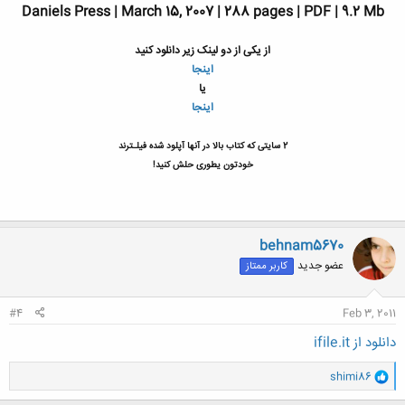
Daniels Press | March 15, 2007 | 288 pages | PDF | 9.2 Mb
از یکی از دو لینک زیر دانلود کنید
اینجا
یا
اینجا
2 سایتی که کتاب بالا در آنها آپلود شده فیلـترند
خودتون یطوری حلش کنید!
behnam5670
عضو جدید
کاربر ممتاز
#4
Feb 3, 2011
دانلود از ifile.it
و
shimi86
ا
ک