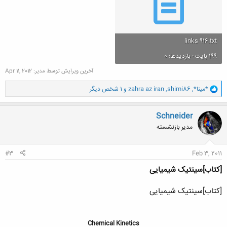
links 916.txt
199 بایت · بازدیدها: 0
آخرین ویرایش توسط مدیر:
Apr 11, 2012
و
*مینا*
,
shimi86
,
zahra az iran
و 1 شخص دیگر
ا
ک
ن
Schneider
ش
مدیر بازنشسته
ه
ا
:
#3
Feb 3, 2011
[کتاب]سینتیک شیمیایی
[کتاب]سینتیک شیمیایی
Chemical Kinetics