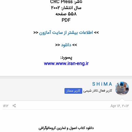
ناشر: CRC Press
سال انتشار: 2002
558 صفحه
PDF
>>
اطلاعات بیشتر از سایت آمازون
<<
>>
دانلود
<<
پسورد:
www.www.iran-eng.ir
S H i M A
کاربر فعال تالار شیمی
کاربر ممتاز
#12
Apr 16, 2012
دانلود کتاب اصول و تمارین کروماتوگرافی