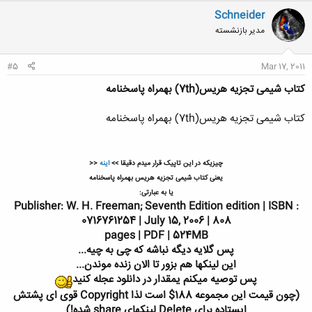
ن
Schneider
ش
مدیر بازنشسته
ه
ا
:
#5
Mar 17, 2011
کتاب شیمی تجزیه هریس(7th) بهمراه پاسخنامه
کتاب شیمی تجزیه هریس(7th) بهمراه پاسخنامه
چیزیکه در این تاپیک قرار میدم دقیقا >>
اینه
<<
یعنی کتاب شیمی تجزیه هریس بهمراه پاسخنامه
یا به عبارتی:
Publisher: W. H. Freeman; Seventh Edition edition | ISBN :
0716761254 | July 15, 2006 | 808
pages | PDF | 524MB
پس گلایه دیگه نباشه که چی به چیه...
این لینکها هم بزور تا الان زنده موندن...
پس توصیه میکنم یمقدار در دانلود عجله کنید
(چون قیمت این مجموعه 188$ است لذا Copyright قوی ای پشتش
ایستاده برای Delete لینکهای share شده!)