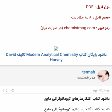
نوع فایل :
PDF
حجم فایل :
۸٫۱۶ مگابایت
رمز عبور :
chemistmag.com (در صورت نیاز)
دانلود رایگان کتاب Modern Analytical Chemistry تالیف David
Harvey
termah
مدیر بازنشسته
#15
Apr 22, 2012
دانلود کتاب آشکارسازهای کروماتوگرافی مایع
دانلود کتاب آشکارسازهای کروماتوگرافی مایع