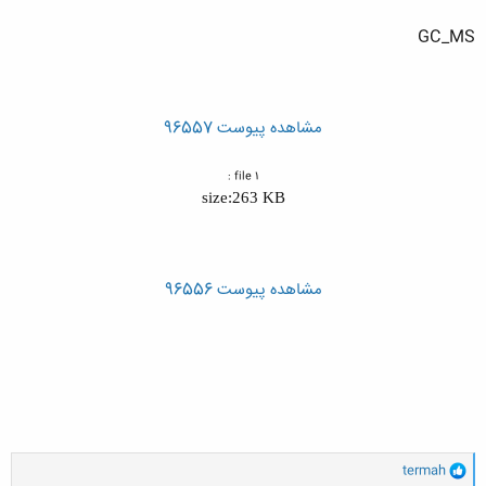
GC_MS
مشاهده پیوست 96557
file 1 :
size:263 KB
مشاهده پیوست 96556
و
termah
ا