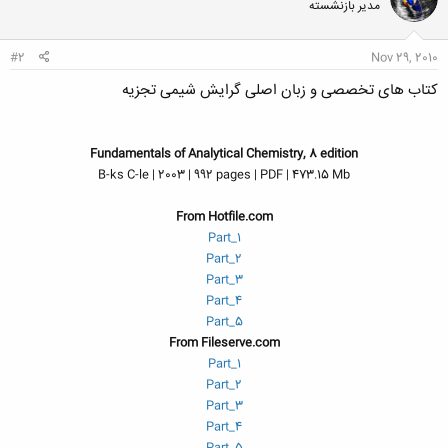
مدیر بازنشسته
ه
ا
:
#2
Nov 29, 2010
کتاب های تخصصی و زبان اصلی گرایش شیمی تجزیه
Fundamentals of Analytical Chemistry, 8 edition
B-ks C-le | 2003 | 992 pages | PDF | 473.15 Mb
From Hotfile.com
Part_1
Part_2
Part_3
Part_4
Part_5
From Fileserve.com
Part_1
Part_2
Part_3
Part_4