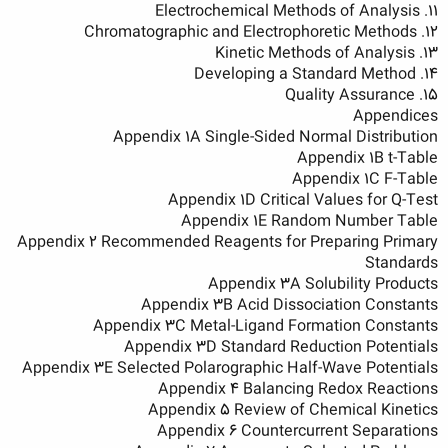
11. Electrochemical Methods of Analysis
12. Chromatographic and Electrophoretic Methods
13. Kinetic Methods of Analysis
14. Developing a Standard Method
15. Quality Assurance
Appendices
Appendix 1A Single-Sided Normal Distribution
Appendix 1B t-Table
Appendix 1C F-Table
Appendix 1D Critical Values for Q-Test
Appendix 1E Random Number Table
Appendix 2 Recommended Reagents for Preparing Primary
Standards
Appendix 3A Solubility Products
Appendix 3B Acid Dissociation Constants
Appendix 3C Metal-Ligand Formation Constants
Appendix 3D Standard Reduction Potentials
Appendix 3E Selected Polarographic Half-Wave Potentials
Appendix 4 Balancing Redox Reactions
Appendix 5 Review of Chemical Kinetics
Appendix 6 Countercurrent Separations