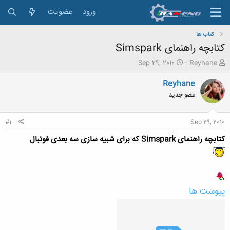
ورود
عضویت
کتاب ها
کتابچه راهنمای Simspark
ش
ت
Sep 29, 2010
Reyhane
ر
ا
و
ر
Reyhane
ع
ی
عضو جدید
ک
خ
ن
ش
ن
ر
#1
Sep 29, 2010
د
و
ه
ع
کتابچه راهنمای Simspark که برای شبیه سازی سه بعدی فوتبال
م
و
ض
و
ع
پیوست ها