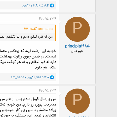
و
F.A.R.Z.A.D
و
آگرین
ا
ک
ن
Feb 15, 2014
P
ش
ه
arc_saba گفت:
ا
:
من که تازه کنکور دادم و بلا تکلیفم. نمی
principia1985
خوبیه این رشته اینه که برعکس معما
کاربر فعال
نیست. در ضمن چون وزارت بهداشت م
داره نه غیرانتفاعی و نه هر کوفت دیگه
علاقه هم داره.
و
yasna68
,
آگرین
و
arc_saba
ا
ک
ن
Feb 15, 2014
P
ش
ه
من پارسال قبول شدم پس از نظر من 
ا
مدیریت پروژه رو دارم. من خودم کمتر 
:
زیاده مطمئن باشین بی کار نمیمونین. 
انتخابم راضیم. این بستگی به خودتون 