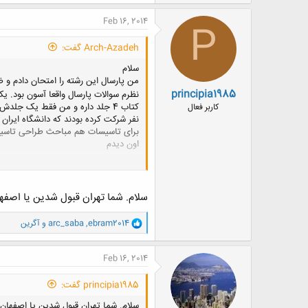
ک
ن
Feb 16, 2014
P
ش
ه
Arch-Azadeh گفت:
ا
:
سلام
من پارسال این رشته را امتحان دادم و ض
principia1985
نظرم سوالات پارسال واقعا آسون بود. 
کاربر فعال
نفر شرکت کرده بودند که دانشگاه ایران فقط 5 نفر میخواست. ولی امسال خب تعداد شرکت کننده ها بیشتره و مسلما 
برای تاسیسات هم مباحث طراحی تاسیسات
اون دیدم
امیدوارم موفق باشید
سلام. شما تهران قبول شدین یا اصفهان. راستی اون آمار 60 نفر رو از کجا آور
و
ebram2014
,
arc_saba
و
آگرین
ا
ک
ن
Feb 16, 2014
ش
ه
principia1985 گفت:
ا
:
سلام. شما تهران قبول شدین یا اصفهان. راستی اون آمار 60 نفر رو از کجا آوردین؟ چ