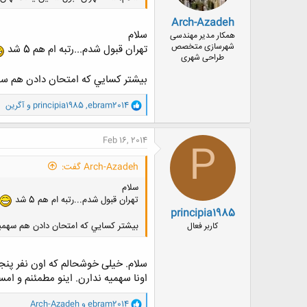
Arch-Azadeh
سلام
همکار مدیر مهندسی
شهرسازی متخصص
تهران قبول شدم...رتبه ام هم 5 شد
طراحی شهری
بيشتر كسايي كه امتحان دادن هم سهم
و
ebram2014
,
principia1985
و
آگرین
ا
ک
ن
Feb 16, 2014
P
ش
ه
Arch-Azadeh گفت:
ا
:
سلام
تهران قبول شدم...رتبه ام هم 5 شد
principia1985
بيشتر كسايي كه امتحان دادن هم سهميه 
کاربر فعال
سلام. خیلی خوشحالم که اون نفر پنجم
اونا سهمیه ندارن. اینو مطمئنم و ام
و
ebram2014
و
Arch-Azadeh