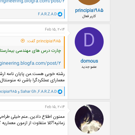
lengineering.blogfa.com/post/2
principia1985
و
F.A.R.Z.A.D
کاربر فعال
ا
ک
ن
Feb 15, 2014
D
ش
ه
principia1985 گفت:
ا
:
چارت درس های مهندسی بیمارستا
domous
ngineering.blogfa.com/post/2
عضو جدید
رشته خوبی هست.من پایان نامه ارشدم 
معمارای عملکردگرا باشن نه منومنتال
و
F.A.R.Z.A.D
,
Sahar Gh
و
ncipia1985
ا
ک
ن
Feb 15, 2014
ش
ه
ممنون اطلاع دادین..منم خیلی طراح
ا
زمانیه؟کلا متفاوت از ازمون معماریه ؟
: