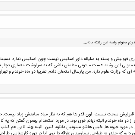
کلیک کنید تا باز شود...
دونم بخونم واسه این رشته یانه....
ری قبولیش وابسته به سلیقه داور اسکیس نیست چون اسکیس نداره. نسبت به 
تولی این رشته هست میتونی مطمئن باشی که به سرنوشت معماری دچار نمیش
 ای که وزارت علوم داره. من پارسال امتحان دادم, تقریبا دو ماه خوندم و تهرا
کلیک کنید تا باز شود...
قبولیش سخت نیست. اون قدر ها هم که به نظر میاد منابعش زیاد نیست, حد
از دو ماه خوندم البته زبانم قوی بود. در مورد استخدام بهمون گفتن که یه کار
در مورد جزوه ها, خیلی هاشو میتونین دانلود کنین. البته چند تایی هم کتاب ب
داره که چقدر به طراحی بیمارستان علاقه دارین. آیا در دوره کارشناسی طراحی