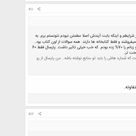
#11
شرایطم و اینکه بابت آیندش اصلا مطمئن نبودم نتونستم برم. به
وشند و فقط کتابخانه ها دارند. همه سوالات از اون کتاب بود..
کتاب 4 جلد داره و من فقط یک جلدش را یک دور روخونی کرده بودم. و خوب جواب دادم. در ضمن اینکه زبانم هم قوی هست و زبانم را 70% زده بودم. که خب خیلی تاثیر داشت. پارسال فقط 60
 شماره هاش را باید تو منابع نوشته باشه.. من پارسال از رو
#12