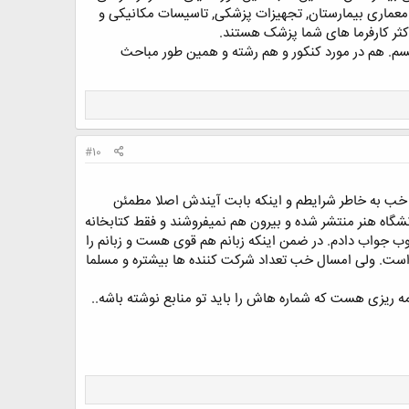
 معماری بیمارستان, تجهیزات پزشکی, تاسیسات مکانیکی و
کثر کارفرما های شما پزشک هستند.
م. هم در مورد کنکور و هم رشته و همین طور مباحث
#10
 خب به خاطر شرایطم و اینکه بابت آیندش اصلا مطمئن
گاه هنر منتشر شده و بیرون هم نمیفروشند و فقط کتابخانه
روخونی کرده بودم. و خوب جواب دادم. در ضمن اینکه زبانم هم قوی هست و زبانم را
لی تاثیر داشت. پارسال فقط 60 نفر شرکت کرده بودند که دانشگاه ایران فقط 5 نفر میخواست. ولی امسال خب تعداد شرکت کننده ها بیشتره و مسلما
 ریزی هست که شماره هاش را باید تو منابع نوشته باشه..