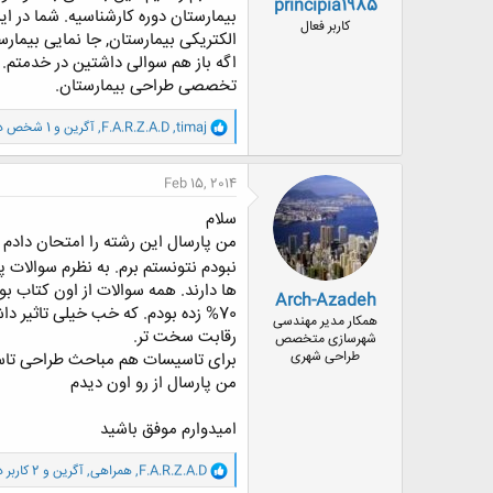
principia1985
بیمارستان دوره کارشناسیه. شما در 
کاربر فعال
الکتریکی بیمارستان, جا نمایی بیما
اگه باز هم سوالی داشتین در خدمتم.
تخصصی طراحی بیمارستان.
و
timaj
,
F.A.R.Z.A.D
,
آگرین
و 1 شخص دیگر
ا
ک
ن
Feb 15, 2014
ش
ه
سلام
ا
من پارسال این رشته را امتحان دادم و
:
نبودم نتونستم برم. به نظرم سوالات
Arch-Azadeh
همکار مدیر مهندسی
رقابت سخت تر.
شهرسازی متخصص
طراحی شهری
برای تاسیسات هم مباحث طراحی تاسیس
من پارسال از رو اون دیدم
امیدوارم موفق باشید
و
F.A.R.Z.A.D
,
همراهی
,
آگرین
و 2 کاربر دیگر
ا