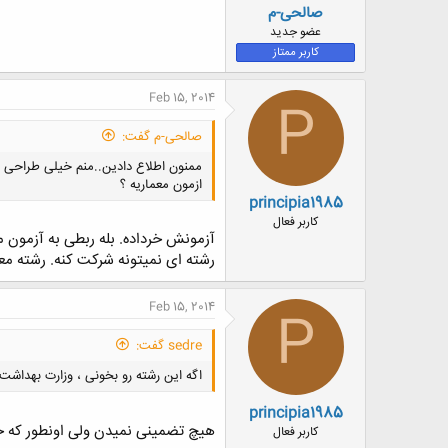
صالحی-م
عضو جدید
کاربر ممتاز
Feb 15, 2014
P
صالحی-م گفت:
ممنون اطلاع دادین..منم خیلی طراحی ب
ازمون معماریه ؟
principia1985
کاربر فعال
آزمونش خرداده. بله ربطی به آزمون م
رشته ای نمیتونه شرکت کنه. رشته معم
Feb 15, 2014
P
sedre گفت:
اگه این رشته رو بخونی ، وزارت بهداش
principia1985
هیچ تضمینی نمیدن ولی اونطور که خو
کاربر فعال