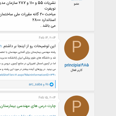
نشریات 55 و 110 و 287 سازمان مدیریت و برنامه ریزی
ض
عضو
و
نویفرت
ع
مباحث 20 گانه مقررات ملی ساختمان
استاندارد 2800
می باشد .
Feb 14, 2014
P
این توضیحات رو از اینجا بر داشتم.
m
شد و دانشگاه های علوم پزشکی ایران (دانشکده مدیریت و اطلاع رسانی پزشکی) و علوم پزشکی اصفهان هرکدام به تعد
اما در آزمون امسال تغییراتی در منابع آزمون, دروس و
principia1985
می بینید. در روزهای آینده بیشتر در مورد این رشته و 
کاربر فعال
bSiteFile1071.aspx?MainInformationID=1340
و
نااا
و
arc_saba
ا
ک
ن
Feb 15, 2014
P
ش
ه
چارت درس های مهندسی بیمارستان
ا
: