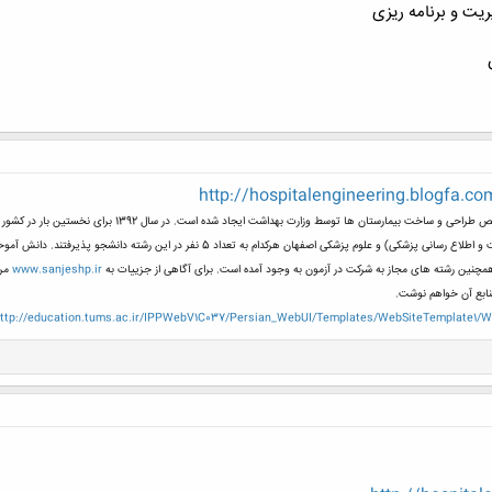
http://hospitalengineering.blogfa.co
رشته مهندسی بیمارستان برای آشنایی مهندسان با تخصص طرا
اد 5 نفر در این رشته دانشجو پذیرفتند. دانش آموختگان رشته های مهندسی معماری,عمران و شهرسازی مجاز به شرکت در این آزمون بودند.
 همچنین رشته های مجاز به شرکت در آزمون به وجود آمده است. برای آگاهی از جزییات به
www.sanjeshp.ir
مرا
منابع آن خواهم نوشت.
ttp://education.tums.ac.ir/IPPWebV1C037/Persian_WebUI/Templates/WebSiteTemplate1/We