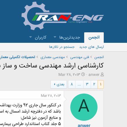
انجمن
جدیدترین‌ها
کاربران
ارسال های جدید
جستجو در تالارها
انجمن
فنی مهندسی
مهندسی معماری
تحصیلات تکمیلی معمار
کارشناسی ارشد مهندسی ساخت و ساز ب
ش
ت
Mar 28, 2013
anwer
ر
ا
1
2
3
...
8
بعدی
و
ر
ع
ی
ک
خ
Mar 28, 2013
A
ن
ش
در کنکور سال ج
ن
ر
د
و
باشد که در دفترچه ارشد امسال به ا
ه
ع
و منابع آزمون نیز شامل:
م
5 جلد کتاب استاندارد طراحی بیمارستان ایمن
anwer
و