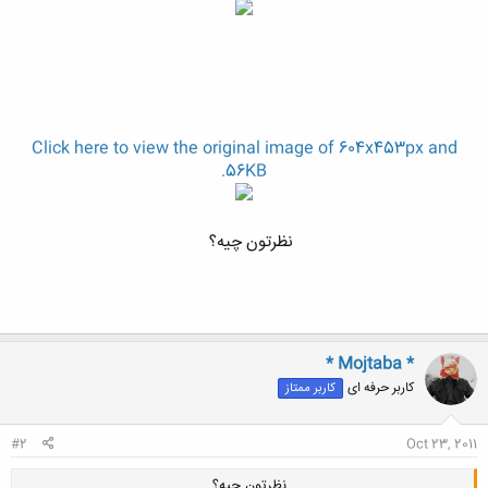
Click here to view the original image of 604x453px and
56KB.
نظرتون چیه؟
* Mojtaba *
کاربر حرفه ای
کاربر ممتاز
#2
Oct 23, 2011
نظرتون چیه؟