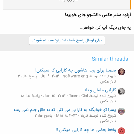
آپلود سنتر عکس دانشجو جای خوبیه!
یه جای دیگه آپ کن خواهر...
برای ارسال پاسخ شما باید وارد سیستم شوید.
Similar threads
بعضیا برای بچه هاشون چه کارایی که نمیکنن!
شروع شده توسط software eng
Jul 9, 2013
پاسخ ها: 31
تالار عکس
کارایی مامان و بابا
شروع شده توسط Ћцвгіѕ Ǥіяl
Jun 15, 2013
پاسخ ها: 18
تالار عکس
پسرا تو خوابگاه یه کارایی می کنن که به عقل جنم نمی رسه
شروع شده توسط نازیلا
Mar 8, 2013
پاسخ ها: 2
تالار عکس
واقعا بعضی ها چه کارایی میکنن !!!
A