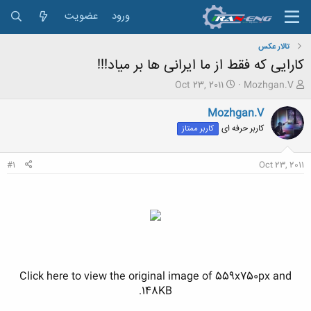
ورود
عضویت
تالار عکس
کارایی که فقط از ما ایرانی ها بر میاد!!!
ش
ت
Oct 23, 2011
Mozhgan.V
ر
ا
و
ر
Mozhgan.V
ع
ی
کاربر حرفه ای
کاربر ممتاز
ک
خ
ن
ش
ن
ر
#1
Oct 23, 2011
د
و
ه
ع
م
و
ض
و
ع
Click here to view the original image of 559x750px and
148KB.