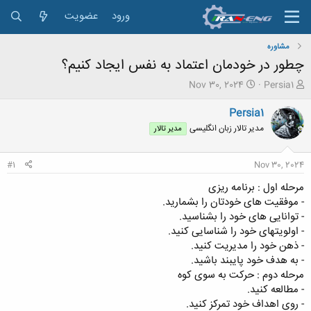
ورود
عضویت
مشاوره
چطور در خودمان اعتماد به نفس ایجاد کنیم؟
ش
ت
Nov 30, 2024
Persia1
ر
ا
و
ر
Persia1
ع
ی
مدیر تالار زبان انگلیسی
مدیر تالار
ک
خ
ن
ش
ن
ر
#1
Nov 30, 2024
د
و
ه
ع
مرحله اول : برنامه ریزی
م
- موفقیت های خودتان را بشمارید.
و
- توانایی های خود را بشناسید.
ض
- اولویتهای خود را شناسایی کنید.
و
- ذهن خود را مدیریت کنید.
ع
- به هدف خود پایبند باشید.
مرحله دوم : حرکت به سوی کوه
- مطالعه کنید.
- روی اهداف خود تمرکز کنید.