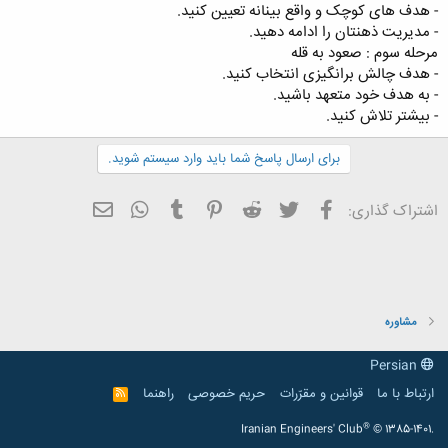
- هدف های کوچک و واقع بینانه تعیین کنید.
- مدیریت ذهنتان را ادامه دهید.
مرحله سوم : صعود به قله
- هدف چالش برانگیزی انتخاب کنید.
- به هدف خود متعهد باشید.
- بیشتر تلاش کنید.
برای ارسال پاسخ شما باید وارد سیستم شوید.
فیسبوک
تویتر
Reddit
Pinterest
Tumblr
ایمیل
WhatsApp
اشتراک گذاری:
مشاوره
Persian
ارتباط با ما
قوانین و مقرّرات
حریم خصوصی
راهنما
R
S
S
®
Iranian Engineers' Club
© 1385-1401.