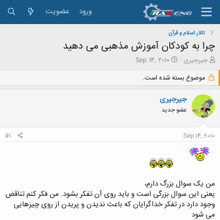
ورود
عضویت
تالار اسلام و قرآن
چرا به کودکان آموزش مذهبی می دهید
ش
ت
جیرجیری
Sep 14, 2010
ر
ا
و
ر
موضوع بسته شده است.
ع
ی
ک
خ
جیرجیری
ن
ش
عضو جدید
ن
ر
د
و
ه
ع
#1
Sep 14, 2010
م
و
ض
و
ع
من یک سوال بزرگ دارم،
یعنی این سوال بزرگی است و باید روی آن تفکر بشود. من فکر کنم تناقض
وجود دارد در تفکر خداگرایان که باعث ندیدن و پریدن از روی چیزهایی
می شود