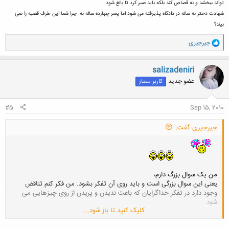
تواند ببخشد و نه قصاص کند بلکه باید صبر کرد تا بالغ شود.
شهادت دختر نه ساله در دادگاه پذیرفته می شود اما پسر چهارده ساله نه. چرا شما این طرف قضیه را نمی
بیند؟
و
جیرجیری
ا
ک
ن
salizadeniri
ش
عضو جدید
کاربر ممتاز
ه
ا
:
#5
Sep 15, 2010
جیرجیری گفت:
من یک سوال بزرگ دارم،
یعنی این سوال بزرگی است و باید روی آن تفکر بشود. من فکر کنم تناقض
وجود دارد در تفکر خداگرایان که باعث ندیدن و پریدن از روی چیزهایی می
شود
کلیک کنید تا باز شود...
همه شما به خصوص مسلمانان ادعای دارید انسان دارای فطرت پاک و خداجو