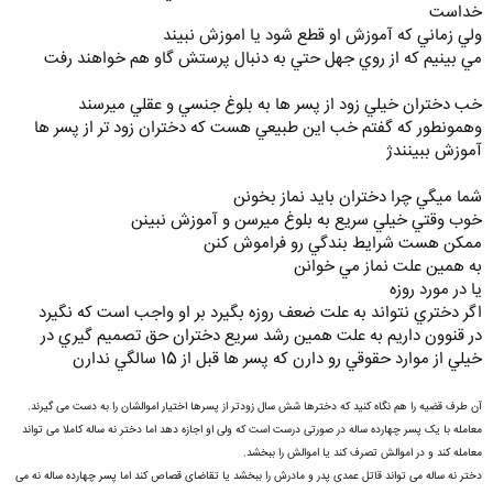
خداست
ولي زماني كه آموزش او قطع شود يا اموزش نبيند
مي بينيم كه از روي جهل حتي به دنبال پرستش گاو هم خواهند رفت
خب دختران خيلي زود از پسر ها به بلوغ جنسي و عقلي ميرسند
وهمونطور كه گفتم خب اين طبيعي هست كه دختران زود تر از پسر ها
آموزش ببينندژ
شما ميگي چرا دختران بايد نماز بخونن
خوب وقتي خيلي سريع به بلوغ ميرسن و آموزش نبينن
ممكن هست شرايط بندگي رو فراموش كنن
به همين علت نماز مي خوانن
يا در مورد روزه
اگر دختري نتواند به علت ضعف روزه بگيرد بر او واجب است كه نگيرد
در قنوون داريم به علت همين رشد سريع دختران حق تصميم گيري در
خيلي از موارد حقوقي رو دارن كه پسر ها قبل از 15 سالگي ندارن
آن طرف قضیه را هم نگاه كنيد که دخترها شش سال زودتر از پسرها اختیار اموالشان را به دست می گیرند.
معامله با یک پسر چهارده ساله در صورتی درست است که ولی او اجازه دهد اما دختر نه ساله کاملا می تواند
معامله کند و در اموالش تصرف کند یا اموالش را ببخشد.
دختر نه ساله می تواند قاتل عمدی پدر و مادرش را ببخشد یا تقاضای قصاص کند اما پسر چهارده ساله نه می