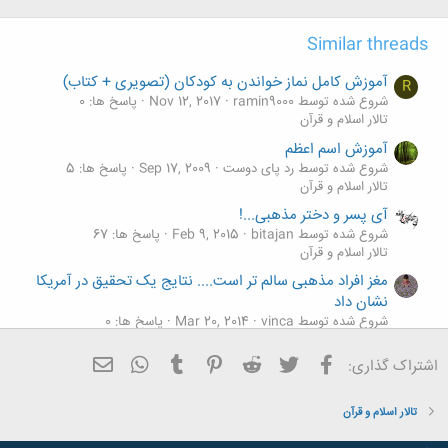
Similar threads
آموزش کامل نماز خواندن به کودکان (تصویری + کتاب)
R
شروع شده توسط ramin9000
Nov 12, 2017
پاسخ ها: 0
تالار اسلام و قرآن
آموزش اسم اعظم
شروع شده توسط رد پای دوست
Sep 17, 2009
پاسخ ها: 5
تالار اسلام و قرآن
آی پسر و دختر مذهبی...!
شروع شده توسط bitajan
Feb 9, 2015
پاسخ ها: 67
تالار اسلام و قرآن
مغز افراد مذهبی سالم تر است.... نتایج یک تحقیق در آمریکا
نشان داد
شروع شده توسط vinca
Mar 20, 2014
پاسخ ها: 0
تالار اسلام و قرآن
فیسبوک
تویتر
Reddit
Pinterest
Tumblr
ایمیل
WhatsApp
اشتراک گذاری:
اخبار مذهبی (همایش ها ،کار گاهها،جشنواره ها...)
شروع شده توسط **آگاهدخت**
Jun 25, 2013
پاسخ ها: 33
تالار اسلام و قرآن
تالار اسلام و قرآن