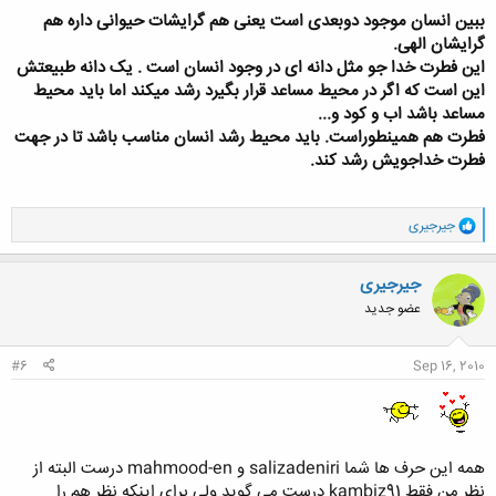
است این فطرت در کودکی هست در همه ی انسان ها و باعث خداجویی می
ببین انسان موجود دوبعدی است یعنی هم گرایشات حیوانی داره هم
شود خوب اگر چنین است چرا به کودکان آموزش دینی و مذهبی می دهید ؟
گرایشان الهی.
این فطرت خدا جو مثل دانه ای در وجود انسان است . یک دانه طبیعتش
این است که اگر در محیط مساعد قرار بگیرد رشد میکند اما باید محیط
مساعد باشد اب و کود و...
فطرت هم همینطوراست. باید محیط رشد انسان مناسب باشد تا در جهت
فطرت خداجویش رشد کند.
و
جیرجیری
ا
ک
ن
جیرجیری
ش
عضو جدید
ه
ا
:
#6
Sep 16, 2010
همه این حرف ها شما salizadeniri و mahmood-en درست البته از
نظر من فقط kambiz91 درست می گوید ولی برای اینکه نظر هم را