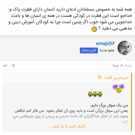
همه شما به خصوص مسلمانان ادعای دارید انسان دارای فطرت پاک و
خداجو است این فطرت در کودکی هست در همه ی انسان ها و باعث
خداجویی می شود خوب اگر چنین است چرا به کودکان آموزش دینی و
مذهبی می دهید ؟
emajid16
عضو جدید
کاربر ممتاز
#2
Sep 14, 2010
جیرجیری گفت:
من یک سوال بزرگ دارم،
یعنی این سوال بزرگی است و باید روی آن تفکر بشود. من فکر کنم تناقض
وجود دارد در تفکر خداگرایان که باعث ندیدن و پریدن از روی چیزهایی می
شود
کلیک کنید تا باز شود...
همه شما به خصوص مسلمانان ادعای دارید انسان دارای فطرت پاک و خداجو