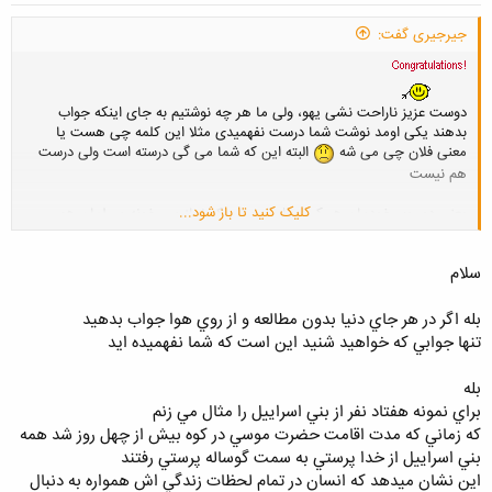
جیرجیری گفت:
دوست عزیز ناراحت نشی یهو، ولی ما هر چه نوشتیم به جای اینکه جواب
بدهند یکی اومد نوشت شما درست نفهمیدی مثلا این کلمه چی هست یا
معنی فلان چی می شه
البته این که شما می گی درسته است ولی درست
هم نیست
کلیک کنید تا باز شود...
یعنی دور وبر خودمان هر کسی را می بینیم که نماز می خونه مسلمان هم
هست پس معنی نداره 24 ساعته برای یک بچه که هنوز علقش نمی رسه
آموزش بگذارند مثلا از کلاس سوم دبستان دخترهای بیچاره باید نماز بخوانند
سلام
یک چیزه دیگه اصلا فطرت چی هست یکی بی زحمت یک تعریف از فطرت
بدهد
بله اگر در هر جاي دنيا بدون مطالعه و از روي هوا جواب بدهيد
تنها جوابي كه خواهيد شنيد اين است كه شما نفهميده ايد
بله
براي نمونه هفتاد نفر از بني اسراييل را مثال مي زنم
كه زماني كه مدت اقامت حضرت موسي در كوه بيش از چهل روز شد همه
بني اسراييل از خدا پرستي به سمت گوساله پرستي رفتند
اين نشان ميدهد كه انسان در تمام لحظات زندگي اش همواره به دنبال