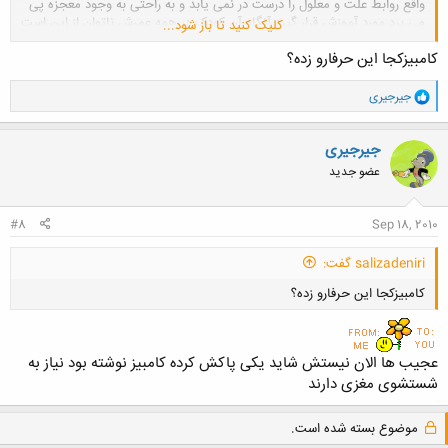
واقع روابط علت و معلول را درست در نمی یابد و به راحتی به وجود معجزه پی
می برد مورد آموزش قرار گیرد آنگاه آن کودک در همه عمرش ناتوان از این است
کلیک کنید تا باز شود...
که به طور واقعی در باره خدا فکر کند و تصمیم بگیرد که او هست یا نیست
کامبیزکجا این حرفارو زده؟
و
جیرجیری
ا
ک
ن
جیرجیری
ش
عضو جدید
ه
ا
:
#8
Sep 18, 2010
salizadeniri گفت:
کامبیزکجا این حرفارو زده؟
عجیب ها الان نیستش شاید یکی پاکش کرده کامبیز نوشته بود نیاز به
شستشوی مغزی دارند
کلیک کنید تا باز شود...
موضوع بسته شده است.