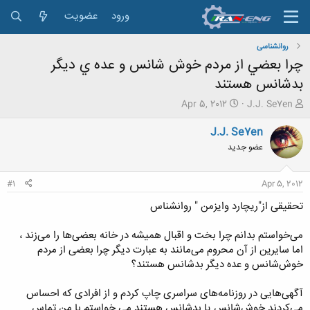
ورود
عضویت
روانشناسی
چرا بعضي از مردم خوش شانس و عده ي ديگر
بدشانس هستند
ش
ت
Apr 5, 2012
J.J. Se7en
ر
ا
و
ر
J.J. Se7en
ع
ی
عضو جدید
ک
خ
ن
ش
ن
ر
#1
Apr 5, 2012
د
و
ه
ع
تحقیقی از"ریچارد وایزمن " روانشناس
م
و
می‌خواستم بدانم چرا بخت و اقبال همیشه در خانه بعضی‌ها را می‌زند ،
ض
اما سایرین از آن محروم می‌مانند به عبارت دیگر چرا بعضی از مردم
و
خوش‌شانس و عده دیگر بدشانس هستند؟
ع
آگهی‌هایی در روزنامه‌های سراسری چاپ کردم و از افرادی که احساس
می‌کردند خوش‌شانس یا بدشانس هستند می خواستم با من تماس