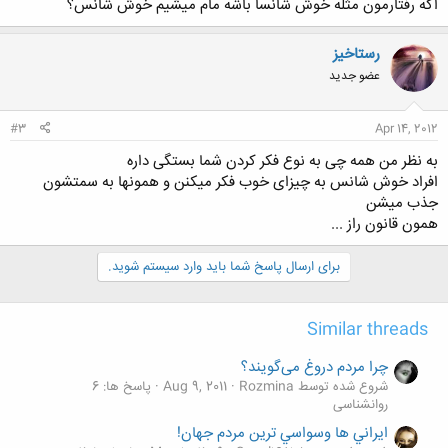
اگه رفتارمون مثله خوش شانسا باشه مام میشیم خوش شانس؟
رستاخیز
عضو جدید
#3
Apr 14, 2012
به نظر من همه چی به نوع فکر کردن شما بستگی داره
افراد خوش شانس به چیزای خوب فکر میکنن و همونها به سمتشون
جذب میشن
همون قانون راز ...
برای ارسال پاسخ شما باید وارد سیستم شوید.
Similar threads
چرا مردم دروغ می‌گویند؟
شروع شده توسط Rozmina
Aug 9, 2011
پاسخ ها: 6
روانشناسی
ايراني ها وسواسي ترين مردم جهان!