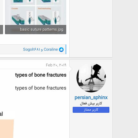
p
basic suture patterns.jpg
23.9 کیلوبایت · بازدیدها: 0
2
و
Coraline
و
Sogol1681
ا
ک
ن
Feb 20, 2019
ش
ه
types of bone fractures
ا
:
types of bone fractures
persian_sphinx
کاربر بیش فعال
کاربر ممتاز