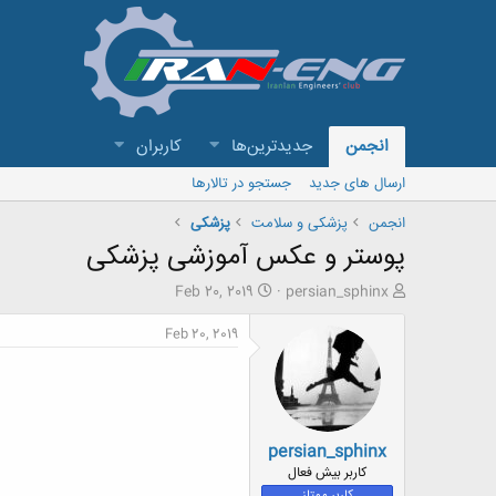
انجمن
جدیدترین‌ها
کاربران
ارسال های جدید
جستجو در تالارها
انجمن
پزشکی و سلامت
پزشکی
پوستر و عکس آموزشی پزشکی
ش
ت
Feb 20, 2019
persian_sphinx
ر
ا
و
ر
Feb 20, 2019
ع
ی
ک
خ
ن
ش
ن
ر
د
و
persian_sphinx
ه
ع
م
کاربر بیش فعال
و
کاربر ممتاز